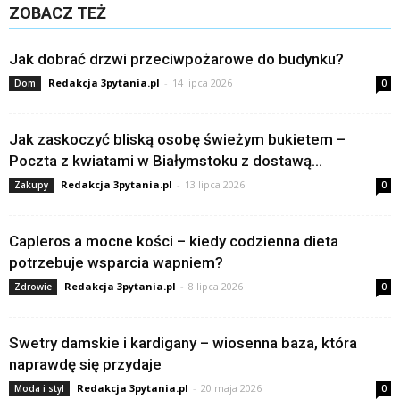
ZOBACZ TEŻ
Jak dobrać drzwi przeciwpożarowe do budynku?
Redakcja 3pytania.pl
-
14 lipca 2026
Dom
0
Jak zaskoczyć bliską osobę świeżym bukietem –
Poczta z kwiatami w Białymstoku z dostawą...
Redakcja 3pytania.pl
-
13 lipca 2026
Zakupy
0
Capleros a mocne kości – kiedy codzienna dieta
potrzebuje wsparcia wapniem?
Redakcja 3pytania.pl
-
8 lipca 2026
Zdrowie
0
Swetry damskie i kardigany – wiosenna baza, która
naprawdę się przydaje
Redakcja 3pytania.pl
-
20 maja 2026
Moda i styl
0