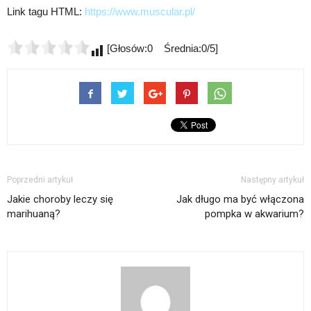
Link tagu HTML:
https://www.muscular.pl/
[Głosów:0 Średnia:0/5]
Poprzedni artykuł
Następny artykuł
Jakie choroby leczy się
Jak długo ma być włączona
marihuaną?
pompka w akwarium?