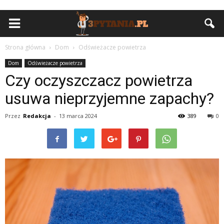
Strona główna
Dom
Odświeżacze powietrza
Dom
Odświeżacze powietrza
Czy oczyszczacz powietrza
usuwa nieprzyjemne zapachy?
Przez
Redakcja
-
13 marca 2024
389
0