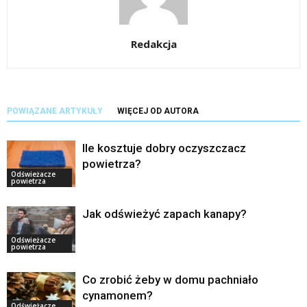
Redakcja
POWIĄZANE ARTYKUŁY
WIĘCEJ OD AUTORA
Ile kosztuje dobry oczyszczacz
powietrza?
Odświeżacze
powietrza
Jak odświeżyć zapach kanapy?
Odświeżacze
powietrza
Co zrobić żeby w domu pachniało
cynamonem?
Odświeżacze