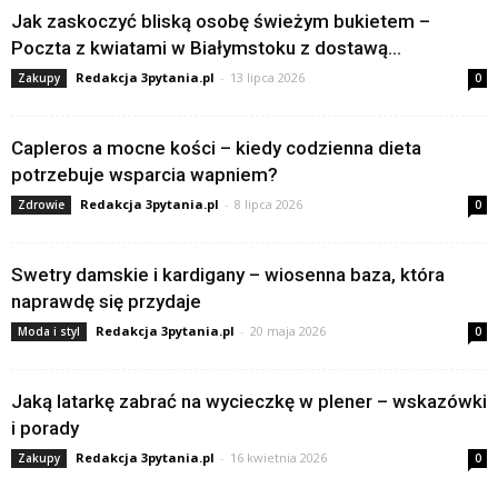
Jak zaskoczyć bliską osobę świeżym bukietem –
Poczta z kwiatami w Białymstoku z dostawą...
Redakcja 3pytania.pl
-
13 lipca 2026
Zakupy
0
Capleros a mocne kości – kiedy codzienna dieta
potrzebuje wsparcia wapniem?
Redakcja 3pytania.pl
-
8 lipca 2026
Zdrowie
0
Swetry damskie i kardigany – wiosenna baza, która
naprawdę się przydaje
Redakcja 3pytania.pl
-
20 maja 2026
Moda i styl
0
Jaką latarkę zabrać na wycieczkę w plener – wskazówki
i porady
Redakcja 3pytania.pl
-
16 kwietnia 2026
Zakupy
0