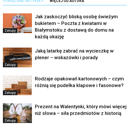
POWIĄZANE ARTYKUŁY
WIĘCEJ OD AUTORA
Jak zaskoczyć bliską osobę świeżym
bukietem – Poczta z kwiatami w
Białymstoku z dostawą do domu na
Zakupy
każdą okazję
Jaką latarkę zabrać na wycieczkę w
plener – wskazówki i porady
Zakupy
Rodzaje opakowań kartonowych – czym
różnią się pudełka klapowe i fasonowe?
Zakupy
Prezent na Walentynki, który mówi więcej
niż słowa – siła przedmiotów z historią
Zakupy