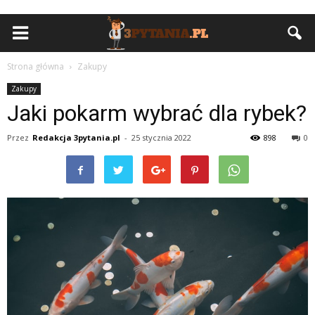
Strona główna
Zakupy
Zakupy
Jaki pokarm wybrać dla rybek?
Przez
Redakcja 3pytania.pl
-
25 stycznia 2022
898
0