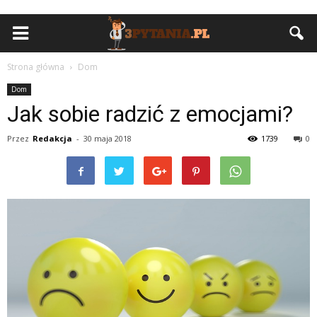
Strona główna
Dom
Dom
Jak sobie radzić z emocjami?
Przez
Redakcja
-
30 maja 2018
1739
0