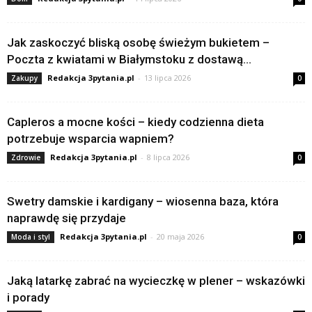
Jak zaskoczyć bliską osobę świeżym bukietem –
Poczta z kwiatami w Białymstoku z dostawą...
Redakcja 3pytania.pl
-
13 lipca 2026
Zakupy
0
Capleros a mocne kości – kiedy codzienna dieta
potrzebuje wsparcia wapniem?
Redakcja 3pytania.pl
-
8 lipca 2026
Zdrowie
0
Swetry damskie i kardigany – wiosenna baza, która
naprawdę się przydaje
Redakcja 3pytania.pl
-
20 maja 2026
Moda i styl
0
Jaką latarkę zabrać na wycieczkę w plener – wskazówki
i porady