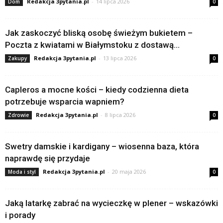
Redakcja 3pytania.pl
-
14 lipca 2026
Dom
0
Jak zaskoczyć bliską osobę świeżym bukietem –
Poczta z kwiatami w Białymstoku z dostawą...
Redakcja 3pytania.pl
-
13 lipca 2026
Zakupy
0
Capleros a mocne kości – kiedy codzienna dieta
potrzebuje wsparcia wapniem?
Redakcja 3pytania.pl
-
8 lipca 2026
Zdrowie
0
Swetry damskie i kardigany – wiosenna baza, która
naprawdę się przydaje
Redakcja 3pytania.pl
-
20 maja 2026
Moda i styl
0
Jaką latarkę zabrać na wycieczkę w plener – wskazówki
i porady