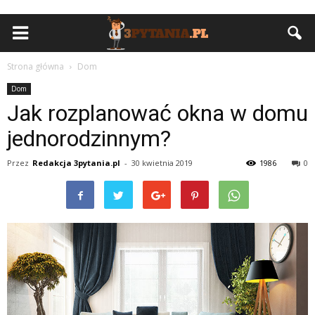
Strona główna
Dom
Dom
Jak rozplanować okna w domu
jednorodzinnym?
Przez
Redakcja 3pytania.pl
-
30 kwietnia 2019
1986
0