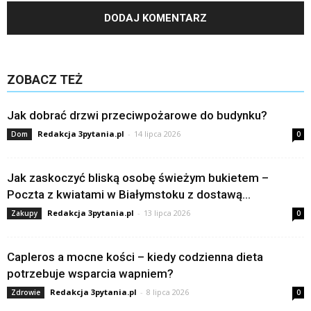
ZOBACZ TEŻ
Jak dobrać drzwi przeciwpożarowe do budynku?
Redakcja 3pytania.pl
-
14 lipca 2026
Dom
0
Jak zaskoczyć bliską osobę świeżym bukietem –
Poczta z kwiatami w Białymstoku z dostawą...
Redakcja 3pytania.pl
-
13 lipca 2026
Zakupy
0
Capleros a mocne kości – kiedy codzienna dieta
potrzebuje wsparcia wapniem?
Redakcja 3pytania.pl
-
8 lipca 2026
Zdrowie
0