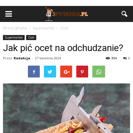
Strona główna
Supermarket
Ocet
Supermarket
Ocet
Jak pić ocet na odchudzanie?
Przez
Redakcja
-
27 kwietnia 2024
394
0