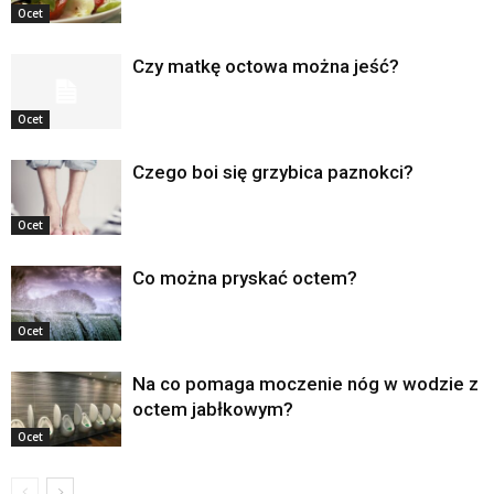
Ocet
Czy matkę octowa można jeść?
Ocet
Czego boi się grzybica paznokci?
Ocet
Co można pryskać octem?
Ocet
Na co pomaga moczenie nóg w wodzie z
octem jabłkowym?
Ocet