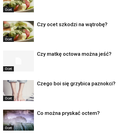
Ocet
Czy ocet szkodzi na wątrobę?
Ocet
Czy matkę octowa można jeść?
Ocet
Czego boi się grzybica paznokci?
Ocet
Co można pryskać octem?
Ocet