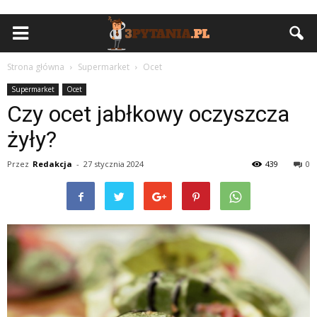
Strona główna
Supermarket
Ocet
Supermarket
Ocet
Czy ocet jabłkowy oczyszcza
żyły?
Przez
Redakcja
-
27 stycznia 2024
439
0