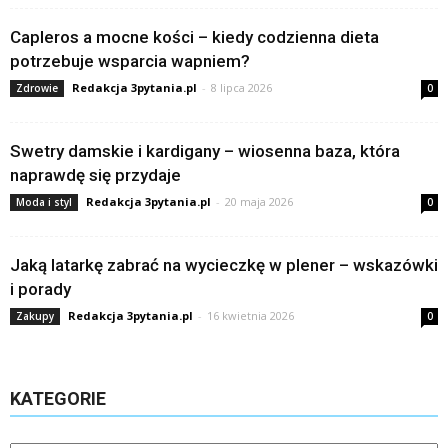
Capleros a mocne kości – kiedy codzienna dieta
potrzebuje wsparcia wapniem?
Redakcja 3pytania.pl
-
8 lipca 2026
Zdrowie
0
Swetry damskie i kardigany – wiosenna baza, która
naprawdę się przydaje
Redakcja 3pytania.pl
-
20 maja 2026
Moda i styl
0
Jaką latarkę zabrać na wycieczkę w plener – wskazówki
i porady
Redakcja 3pytania.pl
-
16 kwietnia 2026
Zakupy
0
KATEGORIE
Kategorie