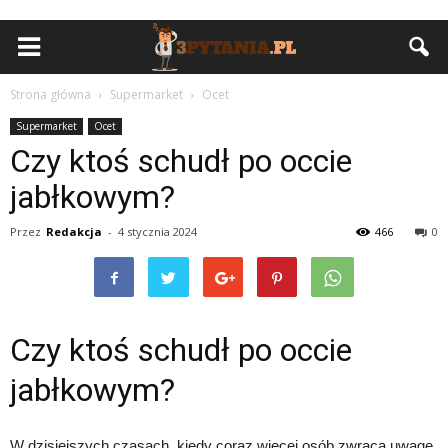
Strona główna
Supermarket
Ocet
Supermarket
Ocet
Czy ktoś schudł po occie
jabłkowym?
Przez
Redakcja
-
4 stycznia 2024
466
0
Czy ktoś schudł po occie
jabłkowym?
W dzisiejszych czasach, kiedy coraz więcej osób zwraca uwagę