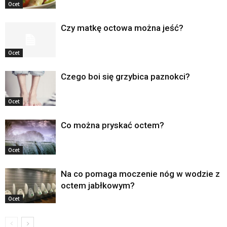
Ocet
Czy matkę octowa można jeść?
Ocet
Czego boi się grzybica paznokci?
Ocet
Co można pryskać octem?
Ocet
Na co pomaga moczenie nóg w wodzie z
octem jabłkowym?
Ocet