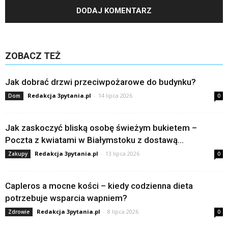
ZOBACZ TEŻ
Jak dobrać drzwi przeciwpożarowe do budynku?
Redakcja 3pytania.pl
-
14 lipca 2026
Dom
0
Jak zaskoczyć bliską osobę świeżym bukietem –
Poczta z kwiatami w Białymstoku z dostawą...
Redakcja 3pytania.pl
-
13 lipca 2026
Zakupy
0
Capleros a mocne kości – kiedy codzienna dieta
potrzebuje wsparcia wapniem?
Redakcja 3pytania.pl
-
8 lipca 2026
Zdrowie
0