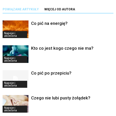
POWIĄZANE ARTYKUŁY
WIĘCEJ OD AUTORA
Co pić na energię?
Napoje i
akcesoria
Kto co jest kogo czego nie ma?
Napoje i
akcesoria
Co pić po przepiciu?
Napoje i
akcesoria
Czego nie lubi pusty żołądek?
Napoje i
akcesoria