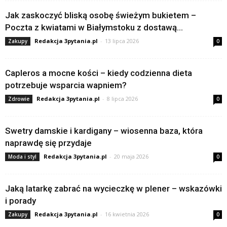
Jak zaskoczyć bliską osobę świeżym bukietem –
Poczta z kwiatami w Białymstoku z dostawą...
Redakcja 3pytania.pl
-
13 lipca 2026
Zakupy
0
Capleros a mocne kości – kiedy codzienna dieta
potrzebuje wsparcia wapniem?
Redakcja 3pytania.pl
-
8 lipca 2026
Zdrowie
0
Swetry damskie i kardigany – wiosenna baza, która
naprawdę się przydaje
Redakcja 3pytania.pl
-
20 maja 2026
Moda i styl
0
Jaką latarkę zabrać na wycieczkę w plener – wskazówki
i porady
Redakcja 3pytania.pl
-
16 kwietnia 2026
Zakupy
0