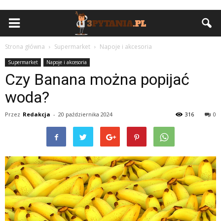
Strona główna
Supermarket
Napoje i akcesoria
Supermarket
Napoje i akcesoria
Czy Banana można popijać
woda?
Przez
Redakcja
-
20 października 2024
316
0