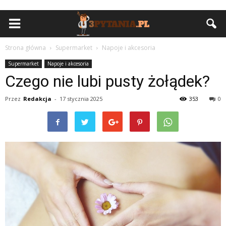
Strona główna
Supermarket
Napoje i akcesoria
Supermarket
Napoje i akcesoria
Czego nie lubi pusty żołądek?
Przez
Redakcja
-
17 stycznia 2025
353
0