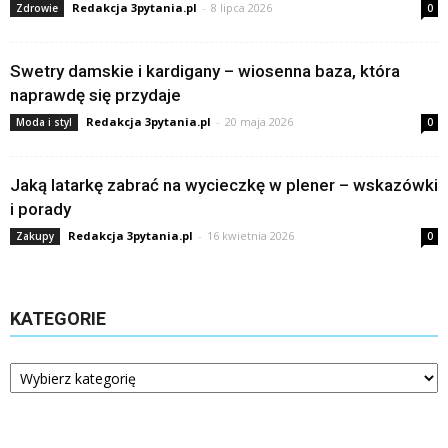
Redakcja 3pytania.pl
-
8 lipca 2026
Zdrowie
0
Swetry damskie i kardigany – wiosenna baza, która
naprawdę się przydaje
Redakcja 3pytania.pl
-
20 maja 2026
Moda i styl
0
Jaką latarkę zabrać na wycieczkę w plener – wskazówki
i porady
Redakcja 3pytania.pl
-
16 kwietnia 2026
Zakupy
0
KATEGORIE
Kategorie