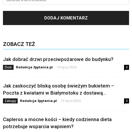
ZOBACZ TEŻ
Jak dobrać drzwi przeciwpożarowe do budynku?
Redakcja 3pytania.pl
-
14 lipca 2026
Dom
0
Jak zaskoczyć bliską osobę świeżym bukietem –
Poczta z kwiatami w Białymstoku z dostawą...
Redakcja 3pytania.pl
-
13 lipca 2026
Zakupy
0
Capleros a mocne kości – kiedy codzienna dieta
potrzebuje wsparcia wapniem?