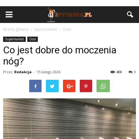
Strona główna
Supermarket
Ocet
Supermarket
Ocet
Co jest dobre do moczenia
nóg?
Przez
Redakcja
-
15 lutego 2024
408
0