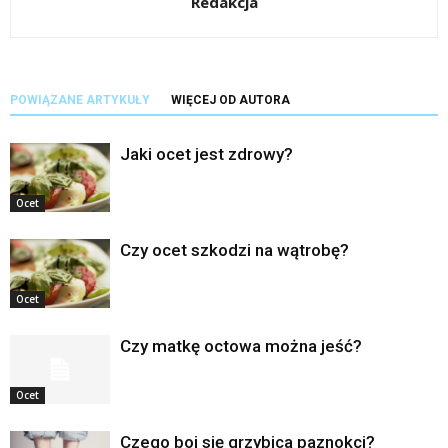
Redakcja
POWIĄZANE ARTYKUŁY
WIĘCEJ OD AUTORA
Jaki ocet jest zdrowy?
Ocet
Czy ocet szkodzi na wątrobę?
Ocet
Czy matkę octowa można jeść?
Ocet
Czego boi się grzybica paznokci?