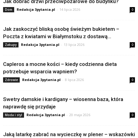
Jak dobrać drzwi przeciwpożarowe do budynku?
Redakcja 3pytania.pl
-
14 lipca 2026
Dom
0
Jak zaskoczyć bliską osobę świeżym bukietem –
Poczta z kwiatami w Białymstoku z dostawą...
Redakcja 3pytania.pl
-
13 lipca 2026
Zakupy
0
Capleros a mocne kości – kiedy codzienna dieta
potrzebuje wsparcia wapniem?
Redakcja 3pytania.pl
-
8 lipca 2026
Zdrowie
0
Swetry damskie i kardigany – wiosenna baza, która
naprawdę się przydaje
Redakcja 3pytania.pl
-
20 maja 2026
Moda i styl
0
Jaką latarkę zabrać na wycieczkę w plener – wskazówki