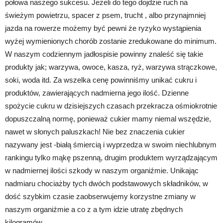
połowa naszego sukcesu. Jeżeli do tego dojdzie ruch na
świeżym powietrzu, spacer z psem, trucht , albo przynajmniej
jazda na rowerze możemy być pewni że ryzyko wystąpienia
wyżej wymienionych chorób zostanie zredukowane do minimum.
W naszym codziennym jadłospisie powinny znaleść się takie
produkty jak; warzywa, owoce, kasza, ryż, warzywa strączkowe,
soki, woda itd. Za wszelka cenę powinniśmy unikać cukru i
produktów, zawierających nadmierna jego ilość. Dzienne
spożycie cukru w dzisiejszych czasach przekracza ośmiokrotnie
dopuszczalną normę, ponieważ cukier mamy niemal wszędzie,
nawet w słonych paluszkach! Nie bez znaczenia cukier
nazywany jest -białą śmiercią i wyprzedza w swoim niechlubnym
rankingu tylko mąkę pszenną, drugim produktem wyrządzającym
w nadmiernej ilości szkody w naszym organiźmie. Unikając
nadmiaru chociażby tych dwóch podstawowych składników, w
dość szybkim czasie zaobserwujemy korzystne zmiany w
naszym organiźmie a co z a tym idzie utratę zbędnych
kilogramów.