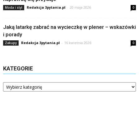
Redakcja 3pytania.pl
-
20 maja 2026
Moda i styl
0
Jaką latarkę zabrać na wycieczkę w plener – wskazówki
i porady
Redakcja 3pytania.pl
-
16 kwietnia 2026
Zakupy
0
KATEGORIE
Kategorie