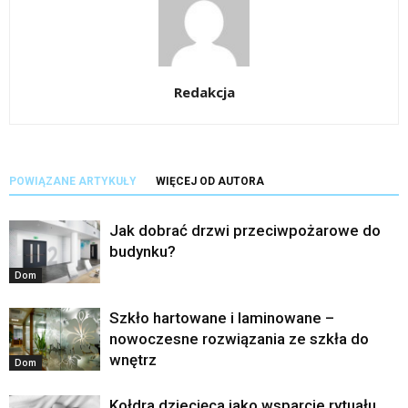
Redakcja
POWIĄZANE ARTYKUŁY
WIĘCEJ OD AUTORA
Jak dobrać drzwi przeciwpożarowe do
budynku?
Dom
Szkło hartowane i laminowane –
nowoczesne rozwiązania ze szkła do
wnętrz
Dom
Kołdra dziecięca jako wsparcie rytuału