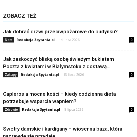
ZOBACZ TEŻ
Jak dobrać drzwi przeciwpożarowe do budynku?
Redakcja 3pytania.pl
-
14 lipca 2026
Dom
0
Jak zaskoczyć bliską osobę świeżym bukietem –
Poczta z kwiatami w Białymstoku z dostawą...
Redakcja 3pytania.pl
-
13 lipca 2026
Zakupy
0
Capleros a mocne kości – kiedy codzienna dieta
potrzebuje wsparcia wapniem?
Redakcja 3pytania.pl
-
8 lipca 2026
Zdrowie
0
Swetry damskie i kardigany – wiosenna baza, która
naprawdę się przydaje