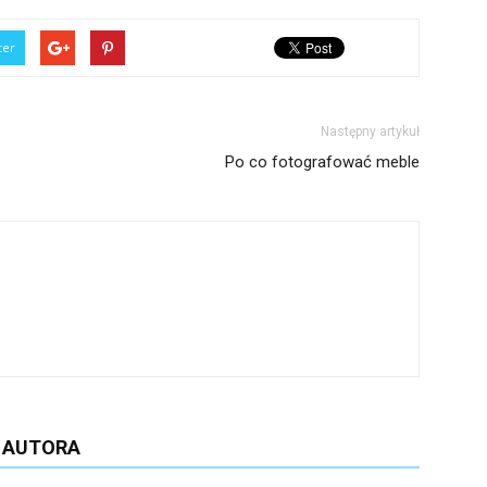
ter
Następny artykuł
Po co fotografować meble
D AUTORA