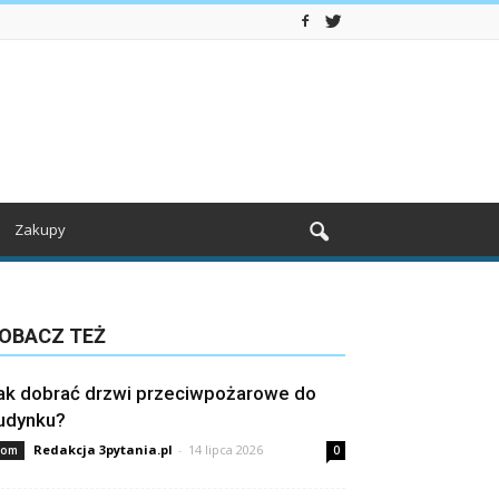
Zakupy
OBACZ TEŻ
ak dobrać drzwi przeciwpożarowe do
udynku?
Redakcja 3pytania.pl
-
14 lipca 2026
om
0