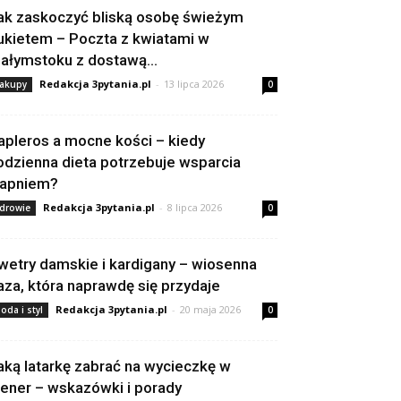
ak zaskoczyć bliską osobę świeżym
ukietem – Poczta z kwiatami w
iałymstoku z dostawą...
Redakcja 3pytania.pl
-
13 lipca 2026
akupy
0
apleros a mocne kości – kiedy
odzienna dieta potrzebuje wsparcia
apniem?
Redakcja 3pytania.pl
-
8 lipca 2026
drowie
0
wetry damskie i kardigany – wiosenna
aza, która naprawdę się przydaje
Redakcja 3pytania.pl
-
20 maja 2026
oda i styl
0
aką latarkę zabrać na wycieczkę w
lener – wskazówki i porady