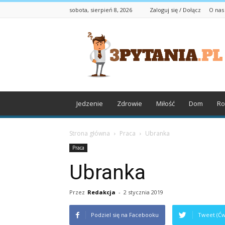
sobota, sierpień 8, 2026
Zaloguj się / Dołącz
O nas
3pytania.pl
Jedzenie
Zdrowie
Miłość
Dom
Ro
Strona główna
Praca
Ubranka
Praca
Ubranka
Przez
Redakcja
-
2 stycznia 2019
Podziel się na Facebooku
Tweet (Ćw