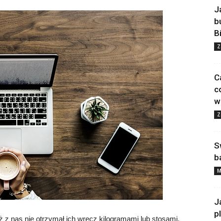
J
b
B
Z
C
c
w
Z
S
b
M
J
p
ż z nas nie otrzymał ich wręcz kilogramami lub stosami,