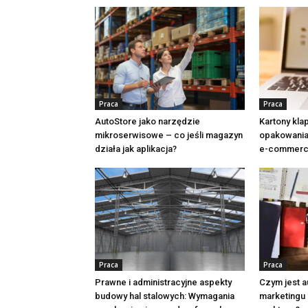
Praca
Praca
AutoStore jako narzędzie
Kartony kl
mikroserwisowe – co jeśli magazyn
opakowania 
działa jak aplikacja?
e-commer
Praca
Praca
Prawne i administracyjne aspekty
Czym jest 
budowy hal stalowych: Wymagania
marketingu 