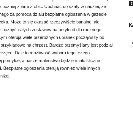
Z
e później z nimi zrobić. Upchnąć do szafy w nadziei, że
lnego za pomocą działu bezpłatne ogłoszenia w gazecie
ecka. Może to się okazać rzeczywiście banalne, ale
K
ię pozbyć całych zestawów na przykład dla rocznego
Ka
ęcym oferują wiele przeróżnych ubranek począwszy od
 przykładowo na chrzest. Bardzo przemyślany jest podział
wczęce. Daje to możliwość wyboru tego, czego
 pomyłce, a nasze maleństwo będzie miało śliczne
i. Bezpłatne ogłoszenia oferują również wiele innych
niżej.