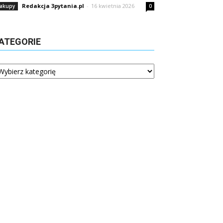
Redakcja 3pytania.pl
-
16 kwietnia 2026
akupy
0
ATEGORIE
tegorie