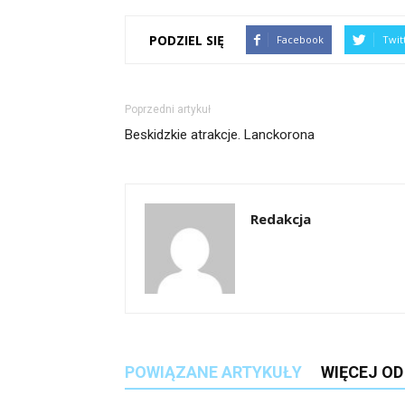
PODZIEL SIĘ
Facebook
Twit
Poprzedni artykuł
Beskidzkie atrakcje. Lanckorona
Redakcja
POWIĄZANE ARTYKUŁY
WIĘCEJ O