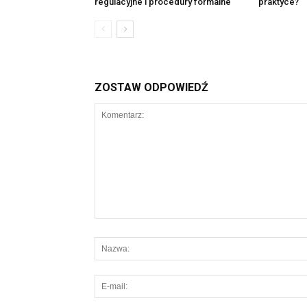
regulacyjne i procedury formalne
praktyce?
ZOSTAW ODPOWIEDŹ