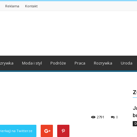
Reklama
Kontakt
zrywka
Moda i styl
Podróże
Praca
Rozrywka
Uroda
Z
J
b
2791
0
D
ierkaj) na Twitterze