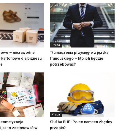
Praca
apowe – niezawodne
Tłumaczenia przysięgłe z języka
kartonowe dla biznesu i
francuskiego – kto ich będzie
ce
potrzebować?
Praca
automatyzacja
Służba BHP: Po co nam ten zbędny
i jak to zastosować w
przepis?