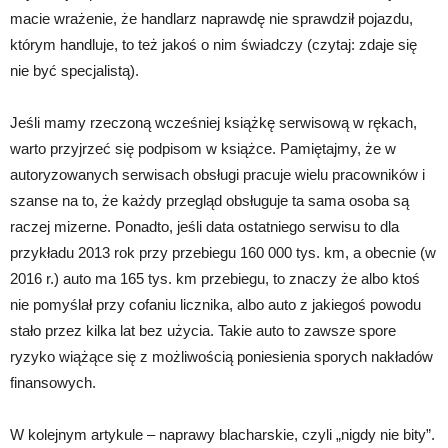
macie wrażenie, że handlarz naprawdę nie sprawdził pojazdu,
którym handluje, to też jakoś o nim świadczy (czytaj: zdaje się
nie być specjalistą).
Jeśli mamy rzeczoną wcześniej książkę serwisową w rękach,
warto przyjrzeć się podpisom w książce. Pamiętajmy, że w
autoryzowanych serwisach obsługi pracuje wielu pracowników i
szanse na to, że każdy przegląd obsługuje ta sama osoba są
raczej mizerne. Ponadto, jeśli data ostatniego serwisu to dla
przykładu 2013 rok przy przebiegu 160 000 tys. km, a obecnie (w
2016 r.) auto ma 165 tys. km przebiegu, to znaczy że albo ktoś
nie pomyślał przy cofaniu licznika, albo auto z jakiegoś powodu
stało przez kilka lat bez użycia. Takie auto to zawsze spore
ryzyko wiążące się z możliwością poniesienia sporych nakładów
finansowych.
W kolejnym artykule – naprawy blacharskie, czyli „nigdy nie bity”.