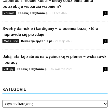
Capleros a mocne kości – kiedy codzienna dieta
potrzebuje wsparcia wapniem?
Redakcja 3pytania.pl
-
8 lipca 2026
Zdrowie
0
Swetry damskie i kardigany – wiosenna baza, która
naprawdę się przydaje
Redakcja 3pytania.pl
-
20 maja 2026
Moda i styl
0
Jaką latarkę zabrać na wycieczkę w plener – wskazówki
i porady
Redakcja 3pytania.pl
-
16 kwietnia 2026
Zakupy
0
KATEGORIE
Kategorie