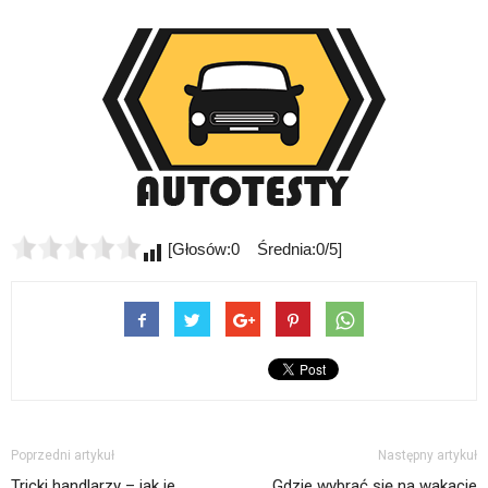
[Głosów:0 Średnia:0/5]
Poprzedni artykuł
Następny artykuł
Tricki handlarzy – jak je
Gdzie wybrać się na wakacje