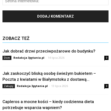
ZOBACZ TEŻ
Jak dobrać drzwi przeciwpożarowe do budynku?
Redakcja 3pytania.pl
-
14 lipca 2026
Dom
0
Jak zaskoczyć bliską osobę świeżym bukietem –
Poczta z kwiatami w Białymstoku z dostawą...
Redakcja 3pytania.pl
-
13 lipca 2026
Zakupy
0
Capleros a mocne kości – kiedy codzienna dieta
potrzebuje wsparcia wapniem?