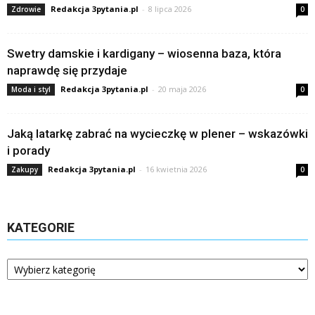
Redakcja 3pytania.pl
-
8 lipca 2026
Zdrowie
0
Swetry damskie i kardigany – wiosenna baza, która
naprawdę się przydaje
Redakcja 3pytania.pl
-
20 maja 2026
Moda i styl
0
Jaką latarkę zabrać na wycieczkę w plener – wskazówki
i porady
Redakcja 3pytania.pl
-
16 kwietnia 2026
Zakupy
0
KATEGORIE
Kategorie