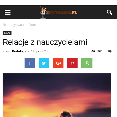
Strona główna
Dom
Dom
Relacje z nauczycielami
Przez
Redakcja
-
17 lipca 2018
1680
0