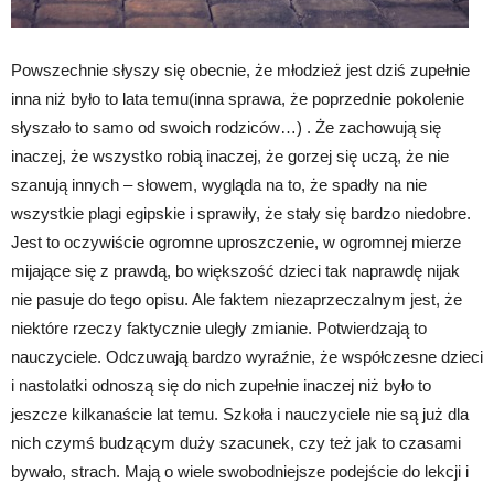
Powszechnie słyszy się obecnie, że młodzież jest dziś zupełnie
inna niż było to lata temu(inna sprawa, że poprzednie pokolenie
słyszało to samo od swoich rodziców…) . Że zachowują się
inaczej, że wszystko robią inaczej, że gorzej się uczą, że nie
szanują innych – słowem, wygląda na to, że spadły na nie
wszystkie plagi egipskie i sprawiły, że stały się bardzo niedobre.
Jest to oczywiście ogromne uproszczenie, w ogromnej mierze
mijające się z prawdą, bo większość dzieci tak naprawdę nijak
nie pasuje do tego opisu. Ale faktem niezaprzeczalnym jest, że
niektóre rzeczy faktycznie uległy zmianie. Potwierdzają to
nauczyciele. Odczuwają bardzo wyraźnie, że współczesne dzieci
i nastolatki odnoszą się do nich zupełnie inaczej niż było to
jeszcze kilkanaście lat temu. Szkoła i nauczyciele nie są już dla
nich czymś budzącym duży szacunek, czy też jak to czasami
bywało, strach. Mają o wiele swobodniejsze podejście do lekcji i