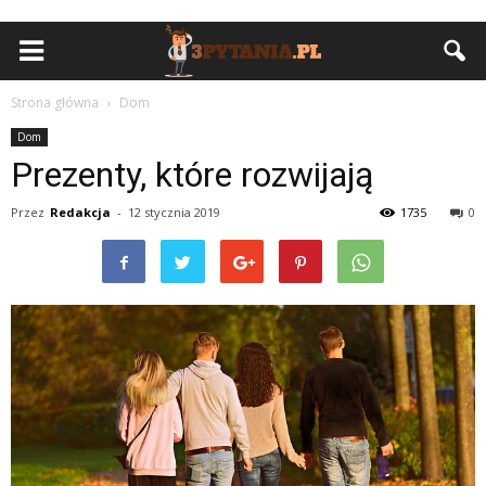
Strona główna
Dom
Dom
Prezenty, które rozwijają
Przez
Redakcja
-
12 stycznia 2019
1735
0