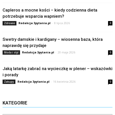
Capleros a mocne kości – kiedy codzienna dieta
potrzebuje wsparcia wapniem?
Redakcja 3pytania.pl
-
8 lipca 2026
Zdrowie
0
Swetry damskie i kardigany – wiosenna baza, która
naprawdę się przydaje
Redakcja 3pytania.pl
-
20 maja 2026
Moda i styl
0
Jaką latarkę zabrać na wycieczkę w plener – wskazówki
i porady
Redakcja 3pytania.pl
-
16 kwietnia 2026
Zakupy
0
KATEGORIE
Kategorie