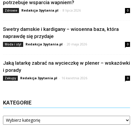
potrzebuje wsparcia wapniem?
Redakcja 3pytania.pl
-
8 lipca 2026
Zdrowie
0
Swetry damskie i kardigany – wiosenna baza, która
naprawdę się przydaje
Redakcja 3pytania.pl
-
20 maja 2026
Moda i styl
0
Jaką latarkę zabrać na wycieczkę w plener – wskazówki
i porady
Redakcja 3pytania.pl
-
16 kwietnia 2026
Zakupy
0
KATEGORIE
Kategorie