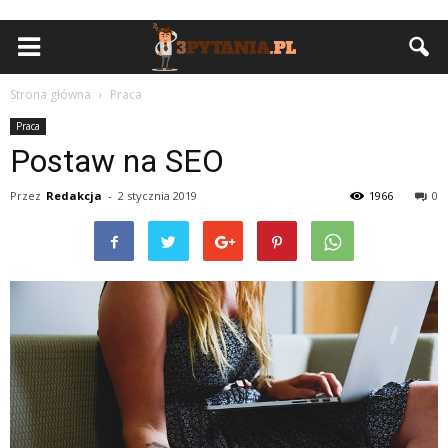
Strona główna
Praca
Praca
Postaw na SEO
Przez
Redakcja
-
2 stycznia 2019
1966
0