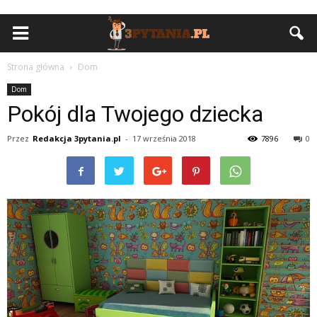
Strona główna
Dom
Dom
Pokój dla Twojego dziecka
Przez
Redakcja 3pytania.pl
-
17 września 2018
7896
0