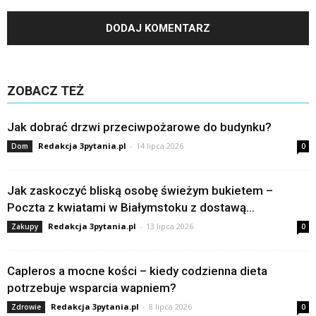
ZOBACZ TEŻ
Jak dobrać drzwi przeciwpożarowe do budynku?
Redakcja 3pytania.pl
-
14 lipca 2026
Dom
0
Jak zaskoczyć bliską osobę świeżym bukietem –
Poczta z kwiatami w Białymstoku z dostawą...
Redakcja 3pytania.pl
-
13 lipca 2026
Zakupy
0
Capleros a mocne kości – kiedy codzienna dieta
potrzebuje wsparcia wapniem?
Redakcja 3pytania.pl
-
8 lipca 2026
Zdrowie
0