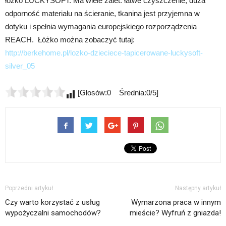
łóżko LUCKYSOFT. Ma wiele zalet: łatwe czyszczenie, duża
odporność materiału na ścieranie, tkanina jest przyjemna w
dotyku i spełnia wymagania europejskiego rozporządzenia
REACH. Łóżko można zobaczyć tutaj:
http://berkehome.pl/lozko-dzieciece-tapicerowane-luckysoft-
silver_05
[Głosów:0 Średnia:0/5]
Poprzedni artykuł
Następny artykuł
Czy warto korzystać z usług
Wymarzona praca w innym
wypożyczalni samochodów?
mieście? Wyfruń z gniazda!