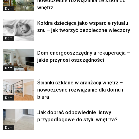
nowoczesne rozwiązania ze szkła do
wnętrz
Dom
Kołdra dziecięca jako wsparcie rytuału
snu – jak tworzyć bezpieczne wieczory
Dom
Dom energooszczędny a rekuperacja –
jakie przynosi oszczędności
Dom
Ścianki szklane w aranżacji wnętrz –
nowoczesne rozwiązanie dla domu i
biura
Dom
Jak dobrać odpowiednie listwy
przypodłogowe do stylu wnętrza?
Dom