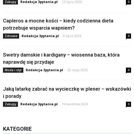
Redakcja 3pytania.pl
-
13 lipca 2026
Zakupy
0
Capleros a mocne kości – kiedy codzienna dieta
potrzebuje wsparcia wapniem?
Redakcja 3pytania.pl
-
8 lipca 2026
Zdrowie
0
Swetry damskie i kardigany – wiosenna baza, która
naprawdę się przydaje
Redakcja 3pytania.pl
-
20 maja 2026
Moda i styl
0
Jaką latarkę zabrać na wycieczkę w plener – wskazówki
i porady
Redakcja 3pytania.pl
-
16 kwietnia 2026
Zakupy
0
KATEGORIE