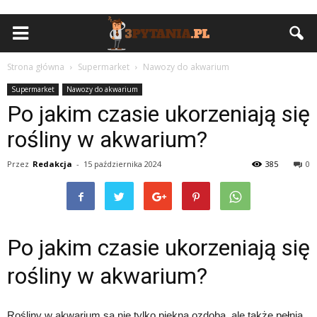
Strona główna
Supermarket
Nawozy do akwarium
Supermarket
Nawozy do akwarium
Po jakim czasie ukorzeniają się
rośliny w akwarium?
Przez
Redakcja
-
15 października 2024
385
0
Po jakim czasie ukorzeniają się
rośliny w akwarium?
Rośliny w akwarium są nie tylko piękną ozdobą, ale także pełnią