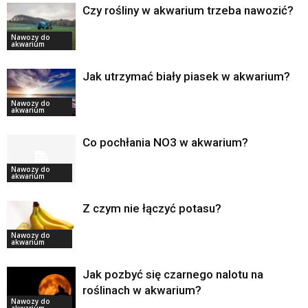
Czy rośliny w akwarium trzeba nawozić?
Nawozy do
akwarium
Jak utrzymać biały piasek w akwarium?
Nawozy do
akwarium
Co pochłania NO3 w akwarium?
Nawozy do
akwarium
Z czym nie łączyć potasu?
Nawozy do
akwarium
Jak pozbyć się czarnego nalotu na
roślinach w akwarium?
Nawozy do
akwarium