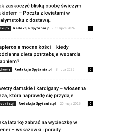
ak zaskoczyć bliską osobę świeżym
ukietem – Poczta z kwiatami w
iałymstoku z dostawą...
Redakcja 3pytania.pl
-
13 lipca 2026
akupy
0
apleros a mocne kości – kiedy
odzienna dieta potrzebuje wsparcia
apniem?
Redakcja 3pytania.pl
-
8 lipca 2026
drowie
0
wetry damskie i kardigany – wiosenna
aza, która naprawdę się przydaje
Redakcja 3pytania.pl
-
20 maja 2026
oda i styl
0
aką latarkę zabrać na wycieczkę w
lener – wskazówki i porady