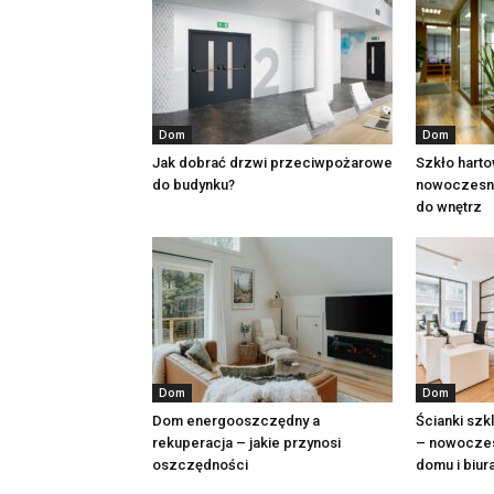
Dom
Dom
Jak dobrać drzwi przeciwpożarowe
Szkło harto
do budynku?
nowoczesne
do wnętrz
Dom
Dom
Dom energooszczędny a
Ścianki szk
rekuperacja – jakie przynosi
– nowoczes
oszczędności
domu i biur