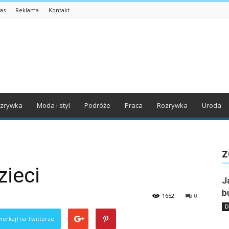
as
Reklama
Kontakt
zrywka
Moda i styl
Podróże
Praca
Rozrywka
Uroda
Z
zieci
J
b
1652
0
D
ierkaj) na Twitterze