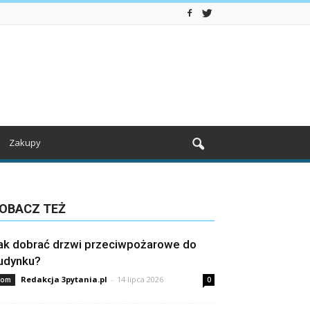
Zakupy
OBACZ TEŻ
ak dobrać drzwi przeciwpożarowe do
udynku?
Redakcja 3pytania.pl
-
14 lipca 2026
om
0