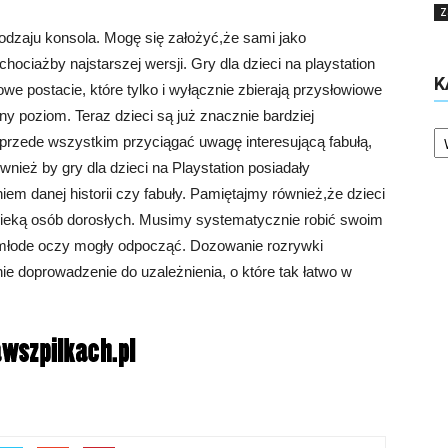
Z
dzaju konsola. Mogę się założyć,że sami jako
chociażby najstarszej wersji. Gry dla dzieci na playstation
K
powe postacie, które tylko i wyłącznie zbierają przysłowiowe
ny poziom. Teraz dzieci są już znacznie bardziej
Ka
przede wszystkim przyciągać uwagę interesującą fabułą,
wnież by gry dla dzieci na Playstation posiadały
iem danej historii czy fabuły. Pamiętajmy również,że dzieci
pieką osób dorosłych. Musimy systematycznie robić swoim
młode oczy mogły odpocząć. Dozowanie rozrywki
ie doprowadzenie do uzależnienia, o które tak łatwo w