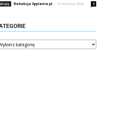
Redakcja 3pytania.pl
-
16 kwietnia 2026
akupy
0
ATEGORIE
tegorie