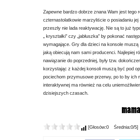
Zapewne bardzo dobrze znana Wam jest tego ro
czternastolatkowie marzyliście o posiadaniu jej 
przeszły nie lada reaktywację. Nie są to już ty
„ kryształki” czy „jabłuszka” by pokonać następ
wymagające. Gry dla dzieci na konsole muszą 
jaką obiecują nam sami producenci. Najlepiej ró
nawiązanie do poprzedniej, były tzw. dokończen
korzystając z każdej konsoli muszą być pod o
pociechom przymusowe przerwy, po to by ich 
interaktywnej ma również na celu uniemożliwien
dzisiejszych czasach.
[Głosów:0 Średnia:0/5]