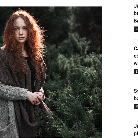
J
b
B
Z
C
c
w
Z
S
b
M
J
p