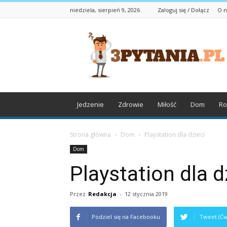
niedziela, sierpień 9, 2026
Zaloguj się / Dołącz
O n
3pytania.pl
Jedzenie
Zdrowie
Miłość
Dom
Ro
Strona główna
Dom
Playstation dla dzieci
Dom
Playstation dla d
Przez
Redakcja
-
12 stycznia 2019
Podziel się na Facebooku
Tweet (Ćw