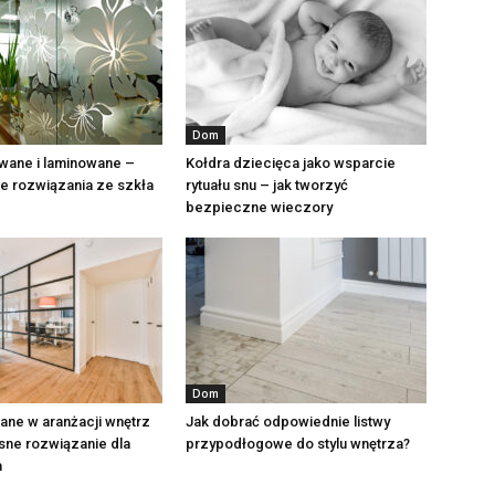
Dom
wane i laminowane –
Kołdra dziecięca jako wsparcie
 rozwiązania ze szkła
rytuału snu – jak tworzyć
bezpieczne wieczory
Dom
lane w aranżacji wnętrz
Jak dobrać odpowiednie listwy
ne rozwiązanie dla
przypodłogowe do stylu wnętrza?
a