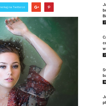
J
ierkaj) na Twitterze
b
B
Z
C
c
w
Z
S
b
M
J
p