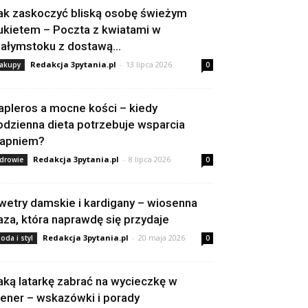
ak zaskoczyć bliską osobę świeżym
ukietem – Poczta z kwiatami w
iałymstoku z dostawą...
Redakcja 3pytania.pl
-
13 lipca 2026
akupy
0
apleros a mocne kości – kiedy
odzienna dieta potrzebuje wsparcia
apniem?
Redakcja 3pytania.pl
-
8 lipca 2026
drowie
0
wetry damskie i kardigany – wiosenna
aza, która naprawdę się przydaje
Redakcja 3pytania.pl
-
20 maja 2026
oda i styl
0
aką latarkę zabrać na wycieczkę w
lener – wskazówki i porady