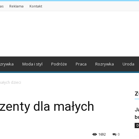
as
Reklama
Kontakt
zrywka
Moda i styl
Podróże
Praca
Rozrywka
Uroda
ałych dzieci
Z
zenty dla małych
J
b
D
1692
0