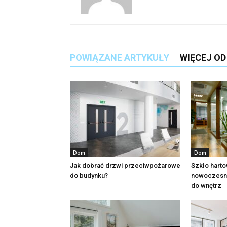
POWIĄZANE ARTYKUŁY
WIĘCEJ O
Dom
Dom
Jak dobrać drzwi przeciwpożarowe
Szkło harto
do budynku?
nowoczesne
do wnętrz