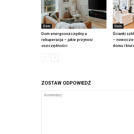
Dom
Dom
Dom energooszczędny a
Ścianki szk
rekuperacja – jakie przynosi
– nowoczes
oszczędności
domu i biur
ZOSTAW ODPOWIEDŹ