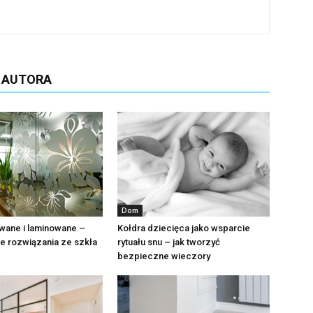
D AUTORA
Dom
wane i laminowane –
Kołdra dziecięca jako wsparcie
 rozwiązania ze szkła
rytuału snu – jak tworzyć
bezpieczne wieczory