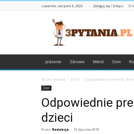
czwartek, sierpień 6, 2026
Zaloguj się / Dołącz
O n
3pytania.pl
Jedzenie
Zdrowie
Miłość
Dom
Ro
Strona główna
Dom
Odpowiednie prezenty dla m
Dom
Odpowiednie pre
dzieci
Przez
Redakcja
-
12 stycznia 2019