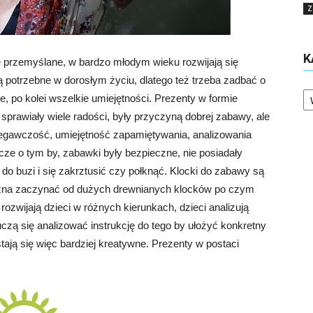
Z
K
e przemyślane, w bardzo młodym wieku rozwijają się
ą potrzebne w dorosłym życiu, dlatego też trzeba zadbać o
Ka
e, po kolei wszelkie umiejętności. Prezenty w formie
sprawiały wiele radości, były przyczyną dobrej zabawy, ale
rzegawczość, umiejętność zapamiętywania, analizowania
cze o tym by, zabawki były bezpieczne, nie posiadały
o buzi i się zakrztusić czy połknąć. Klocki do zabawy są
żna zaczynać od dużych drewnianych klocków po czym
ozwijają dzieci w różnych kierunkach, dzieci analizują
czą się analizować instrukcję do tego by ułożyć konkretny
tają się więc bardziej kreatywne. Prezenty w postaci