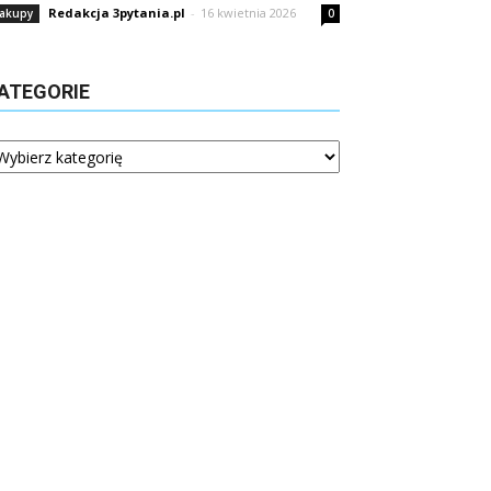
Redakcja 3pytania.pl
-
16 kwietnia 2026
akupy
0
ATEGORIE
tegorie