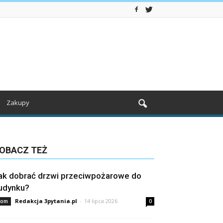
Zakupy
OBACZ TEŻ
ak dobrać drzwi przeciwpożarowe do
udynku?
Redakcja 3pytania.pl
-
14 lipca 2026
om
0