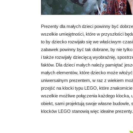
Prezenty dla małych dzieci powinny być dobrz
wszelkie umiejętności, które w przyszłości będ
to by dziecko rozwijało się we właściwym czasi
zabawek powinny być tak dobrane, by nie tylko 
i także rozwijały dziecięcą wyobraźnię, spost
faktów. Dla dzieci małych należy pamiętać jesz
małych elementów, które dziecko może włożyć d
uniwersalnym prezentem, w raz z wiekiem mo
przejść na klocki typu LEGO, które znakomicie r
wszelkie możliwe połączenia każdego klocka, u
obiekt, sami projektują swoje własne budowle, s
klocków LEGO stanowią więc idealne prezenty.