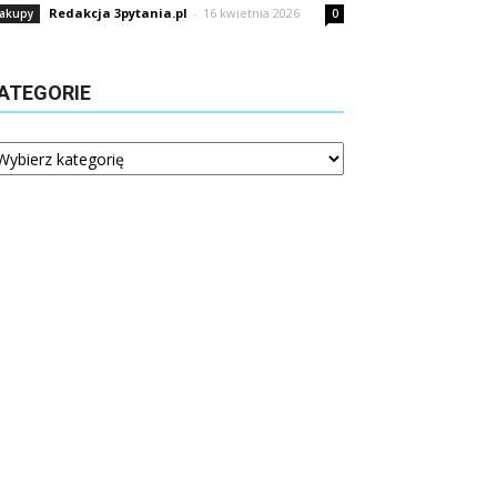
Redakcja 3pytania.pl
-
16 kwietnia 2026
akupy
0
ATEGORIE
tegorie