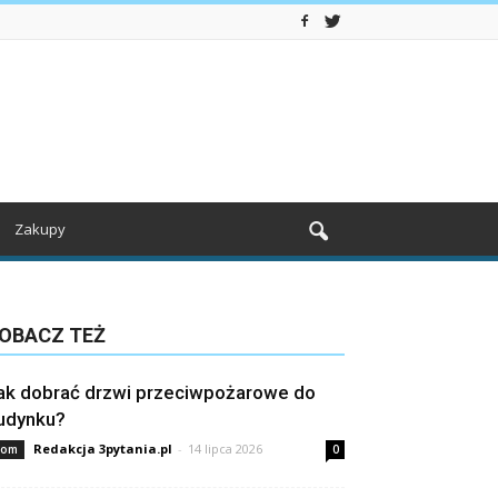
Zakupy
OBACZ TEŻ
ak dobrać drzwi przeciwpożarowe do
udynku?
Redakcja 3pytania.pl
-
14 lipca 2026
om
0