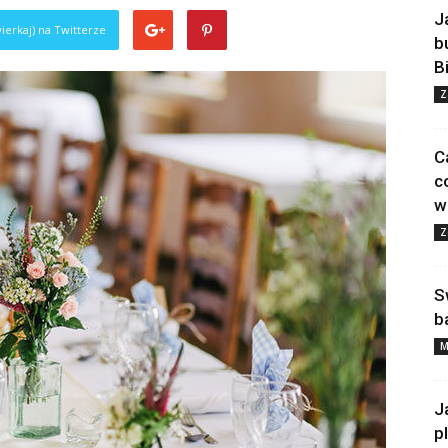
J
ierkaj) na Twitterze
b
B
Z
C
c
w
Z
S
b
M
J
p