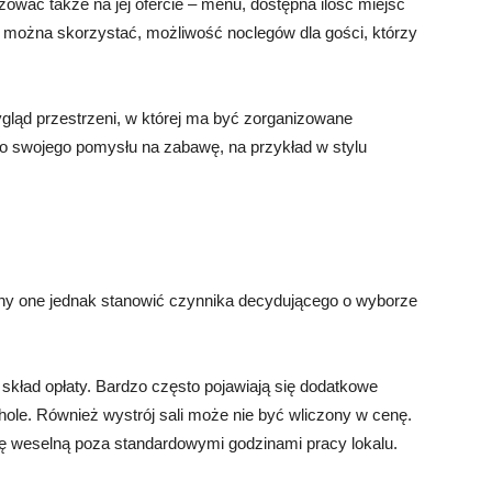
ować także na jej ofercie – menu, dostępna ilość miejsc
ch można skorzystać, możliwość noclegów dla gości, którzy
ląd przestrzeni, w której ma być zorganizowane
do swojego pomysłu na zabawę, na przykład w stylu
ny one jednak stanowić czynnika decydującego o wyborze
kład opłaty. Bardzo często pojawiają się dodatkowe
lkohole. Również wystrój sali może nie być wliczony w cenę.
wę weselną poza standardowymi godzinami pracy lokalu.