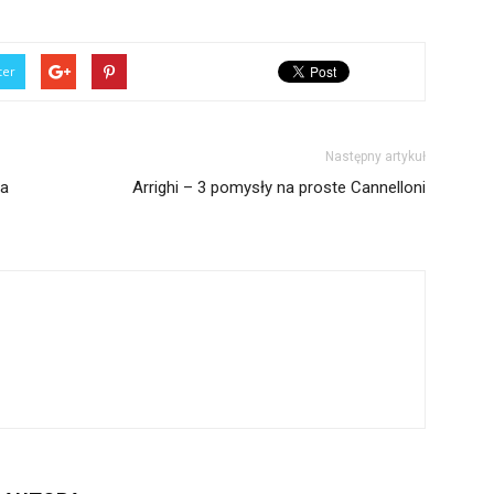
ter
Następny artykuł
ja
Arrighi – 3 pomysły na proste Cannelloni