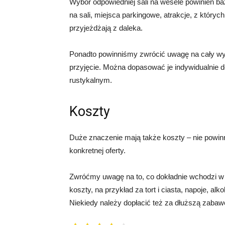
Wybór odpowiedniej sali na wesele powinien baz
na sali, miejsca parkingowe, atrakcje, z który
przyjeżdżają z daleka.
Ponadto powinniśmy zwrócić uwagę na cały wyg
przyjęcie. Można dopasować je indywidualnie 
rustykalnym.
Koszty
Duże znaczenie mają także koszty – nie powin
konkretnej oferty.
Zwróćmy uwagę na to, co dokładnie wchodzi w s
koszty, na przykład za tort i ciasta, napoje, a
Niekiedy należy dopłacić też za dłuższą zaba