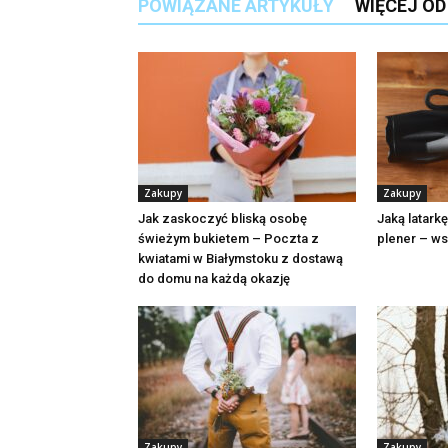
POWIĄZANE ARTYKUŁY
WIĘCEJ O
Zakupy
Zakupy
Jak zaskoczyć bliską osobę
Jaką latark
świeżym bukietem – Poczta z
plener – ws
kwiatami w Białymstoku z dostawą
do domu na każdą okazję
Zakupy
Zakupy