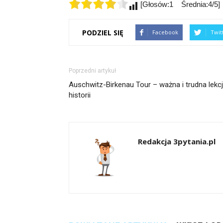
[Głosów:1 Średnia:4/5]
PODZIEL SIĘ
Facebook
Twit
Poprzedni artykuł
Auschwitz-Birkenau Tour – ważna i trudna lekc
historii
Redakcja 3pytania.pl