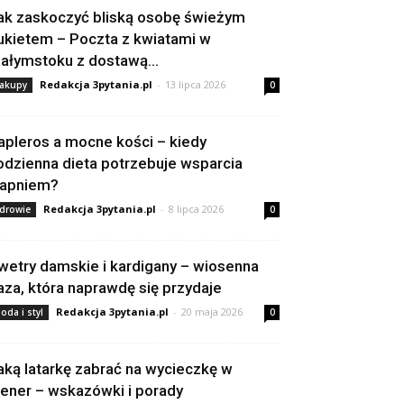
ak zaskoczyć bliską osobę świeżym
ukietem – Poczta z kwiatami w
iałymstoku z dostawą...
Redakcja 3pytania.pl
-
13 lipca 2026
akupy
0
apleros a mocne kości – kiedy
odzienna dieta potrzebuje wsparcia
apniem?
Redakcja 3pytania.pl
-
8 lipca 2026
drowie
0
wetry damskie i kardigany – wiosenna
aza, która naprawdę się przydaje
Redakcja 3pytania.pl
-
20 maja 2026
oda i styl
0
aką latarkę zabrać na wycieczkę w
lener – wskazówki i porady