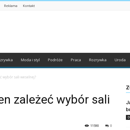
Reklama
Kontakt
zrywka
Moda i styl
Podróże
Praca
Rozrywka
Uroda
 wybór sali weselnej?
Z
n zależeć wybór sali
J
b
D
11590
0