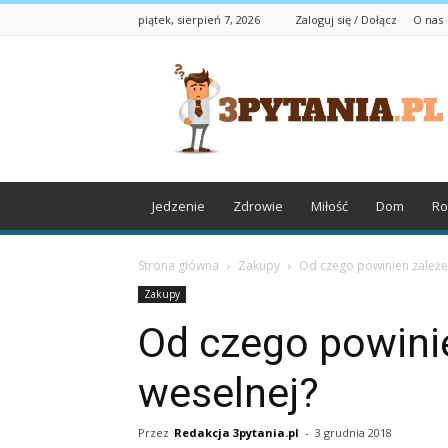
piątek, sierpień 7, 2026
Zaloguj się / Dołącz
O nas
3pytania.pl
Jedzenie
Zdrowie
Miłość
Dom
Ro
Strona główna
Zakupy
Od czego powinien zależeć
Zakupy
Od czego powinie
weselnej?
Przez
Redakcja 3pytania.pl
-
3 grudnia 2018