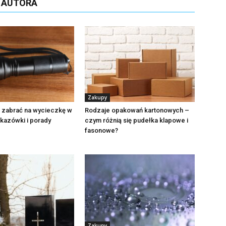
D AUTORA
Zakupy
ę zabrać na wycieczkę w
Rodzaje opakowań kartonowych –
kazówki i porady
czym różnią się pudełka klapowe i
fasonowe?
Zakupy