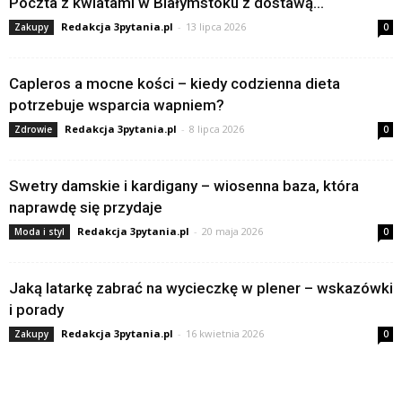
Poczta z kwiatami w Białymstoku z dostawą...
Redakcja 3pytania.pl
-
13 lipca 2026
Zakupy
0
Capleros a mocne kości – kiedy codzienna dieta
potrzebuje wsparcia wapniem?
Redakcja 3pytania.pl
-
8 lipca 2026
Zdrowie
0
Swetry damskie i kardigany – wiosenna baza, która
naprawdę się przydaje
Redakcja 3pytania.pl
-
20 maja 2026
Moda i styl
0
Jaką latarkę zabrać na wycieczkę w plener – wskazówki
i porady
Redakcja 3pytania.pl
-
16 kwietnia 2026
Zakupy
0