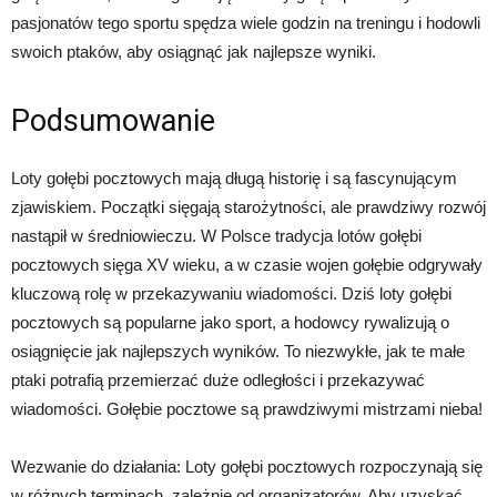
pasjonatów tego sportu spędza wiele godzin na treningu i hodowli
swoich ptaków, aby osiągnąć jak najlepsze wyniki.
Podsumowanie
Loty gołębi pocztowych mają długą historię i są fascynującym
zjawiskiem. Początki sięgają starożytności, ale prawdziwy rozwój
nastąpił w średniowieczu. W Polsce tradycja lotów gołębi
pocztowych sięga XV wieku, a w czasie wojen gołębie odgrywały
kluczową rolę w przekazywaniu wiadomości. Dziś loty gołębi
pocztowych są popularne jako sport, a hodowcy rywalizują o
osiągnięcie jak najlepszych wyników. To niezwykłe, jak te małe
ptaki potrafią przemierzać duże odległości i przekazywać
wiadomości. Gołębie pocztowe są prawdziwymi mistrzami nieba!
Wezwanie do działania: Loty gołębi pocztowych rozpoczynają się
w różnych terminach, zależnie od organizatorów. Aby uzyskać