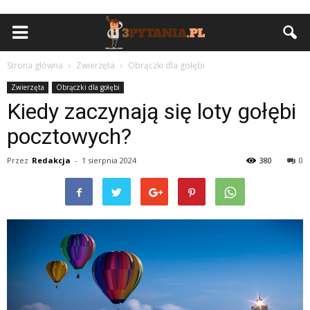
Strona główna
Zwierzęta
Obrączki dla gołębi
Zwierzęta
Obrączki dla gołębi
Kiedy zaczynają się loty gołębi
pocztowych?
Przez
Redakcja
-
1 sierpnia 2024
380
0