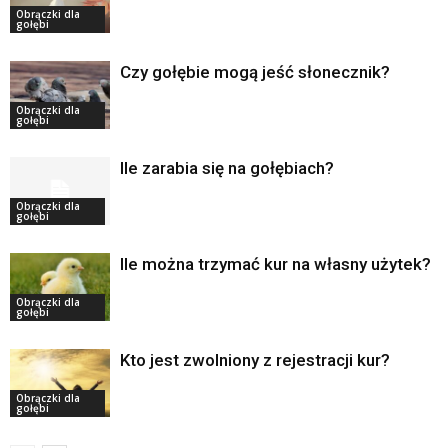
Obrączki dla
gołębi
Czy gołębie mogą jeść słonecznik?
Obrączki dla
gołębi
Ile zarabia się na gołębiach?
Obrączki dla
gołębi
Ile można trzymać kur na własny użytek?
Obrączki dla
gołębi
Kto jest zwolniony z rejestracji kur?
Obrączki dla
gołębi