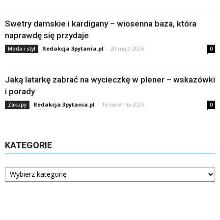
Swetry damskie i kardigany – wiosenna baza, która
naprawdę się przydaje
Redakcja 3pytania.pl
-
20 maja 2026
Moda i styl
0
Jaką latarkę zabrać na wycieczkę w plener – wskazówki
i porady
Redakcja 3pytania.pl
-
16 kwietnia 2026
Zakupy
0
KATEGORIE
Kategorie