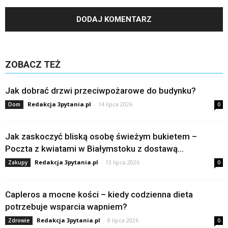
ZOBACZ TEŻ
Jak dobrać drzwi przeciwpożarowe do budynku?
Redakcja 3pytania.pl
-
14 lipca 2026
Dom
0
Jak zaskoczyć bliską osobę świeżym bukietem –
Poczta z kwiatami w Białymstoku z dostawą...
Redakcja 3pytania.pl
-
13 lipca 2026
Zakupy
0
Capleros a mocne kości – kiedy codzienna dieta
potrzebuje wsparcia wapniem?
Redakcja 3pytania.pl
-
8 lipca 2026
Zdrowie
0