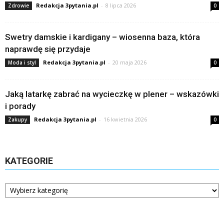
Redakcja 3pytania.pl
-
8 lipca 2026
Zdrowie
0
Swetry damskie i kardigany – wiosenna baza, która
naprawdę się przydaje
Redakcja 3pytania.pl
-
20 maja 2026
Moda i styl
0
Jaką latarkę zabrać na wycieczkę w plener – wskazówki
i porady
Redakcja 3pytania.pl
-
16 kwietnia 2026
Zakupy
0
KATEGORIE
Kategorie