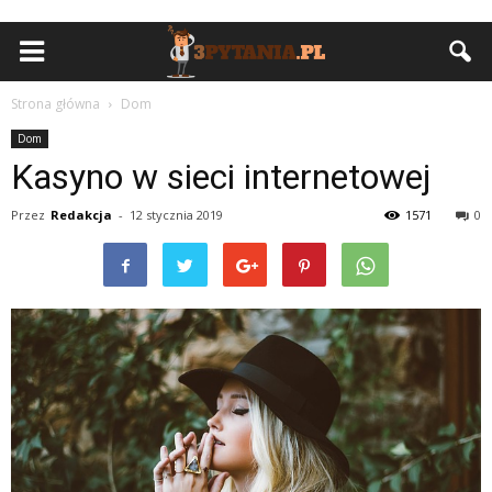
Strona główna
Dom
Dom
Kasyno w sieci internetowej
Przez
Redakcja
-
12 stycznia 2019
1571
0