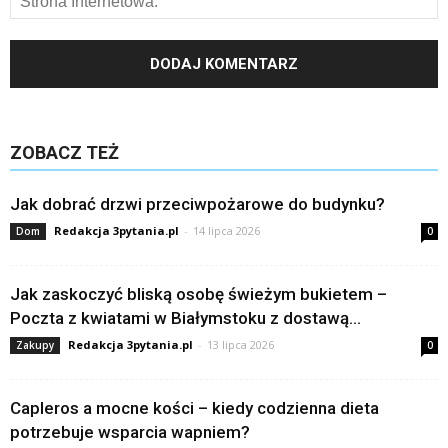
ZOBACZ TEŻ
Jak dobrać drzwi przeciwpożarowe do budynku?
Redakcja 3pytania.pl
-
14 lipca 2026
Dom
0
Jak zaskoczyć bliską osobę świeżym bukietem –
Poczta z kwiatami w Białymstoku z dostawą...
Redakcja 3pytania.pl
-
13 lipca 2026
Zakupy
0
Capleros a mocne kości – kiedy codzienna dieta
potrzebuje wsparcia wapniem?