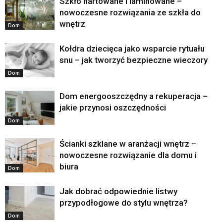
Szkło hartowane i laminowane –
nowoczesne rozwiązania ze szkła do
wnętrz
Dom
Kołdra dziecięca jako wsparcie rytuału
snu – jak tworzyć bezpieczne wieczory
Dom
Dom energooszczędny a rekuperacja –
jakie przynosi oszczędności
Dom
Ścianki szklane w aranżacji wnętrz –
nowoczesne rozwiązanie dla domu i
biura
Dom
Jak dobrać odpowiednie listwy
przypodłogowe do stylu wnętrza?
Dom