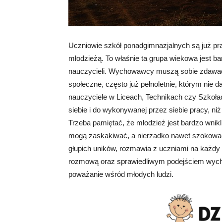
Uczniowie szkół ponadgimnazjalnych są już pr
młodzieżą. To właśnie ta grupa wiekowa jest b
nauczycieli. Wychowawcy muszą sobie zdawać s
społeczne, często już pełnoletnie, którym nie 
nauczyciele w Liceach, Technikach czy Szkoł
siebie i do wykonywanej przez siebie pracy, ni
Trzeba pamiętać, że młodzież jest bardzo wnikl
mogą zaskakiwać, a nierzadko nawet szokować. 
głupich uników, rozmawia z uczniami na każdy t
rozmową oraz sprawiedliwym podejściem wych
poważanie wśród młodych ludzi.