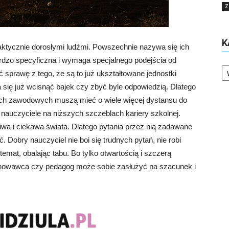
Z
K
aktycznie dorosłymi ludźmi. Powszechnie nazywa się ich
ardzo specyficzna i wymaga specjalnego podejścia od
Ka
prawę z tego, że są to już ukształtowane jednostki
da się już wcisnąć bajek czy zbyć byle odpowiedzią. Dlatego
ach zawodowych muszą mieć o wiele więcej dystansu do
ż nauczyciele na niższych szczeblach kariery szkolnej.
iwa i ciekawa świata. Dlatego pytania przez nią zadawane
Dobry nauczyciel nie boi się trudnych pytań, nie robi
emat, obalając tabu. Bo tylko otwartością i szczerą
owawca czy pedagog może sobie zasłużyć na szacunek i