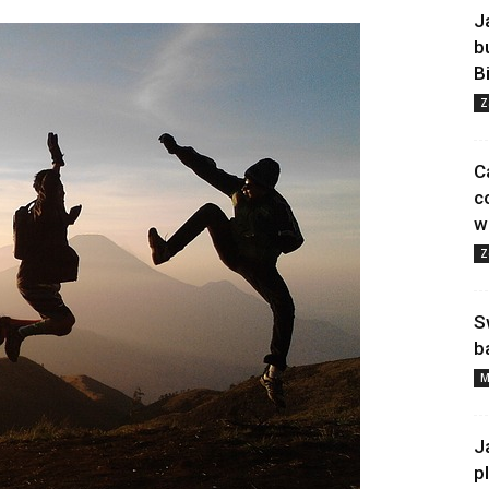
J
b
B
Z
C
c
w
Z
S
b
M
J
p