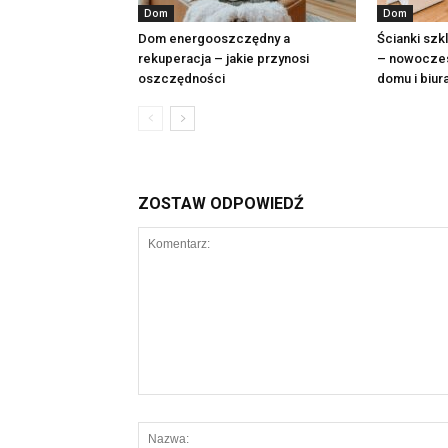
Dom
Dom
Dom energooszczędny a
Ścianki szk
rekuperacja – jakie przynosi
– nowoczes
oszczędności
domu i biur
ZOSTAW ODPOWIEDŹ