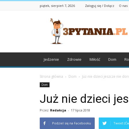
piątek, sierpień 7, 2026
Zaloguj się / Dołącz
O nas
3pytania.pl
Jedzenie
Zdrowie
Miłość
Dom
Ro
Strona główna
Dom
Już nie dzieci jeszcze nie dor
Dom
Już nie dzieci je
Przez
Redakcja
-
17 lipca 2018
Podziel się na Facebooku
Tweet (Ćw