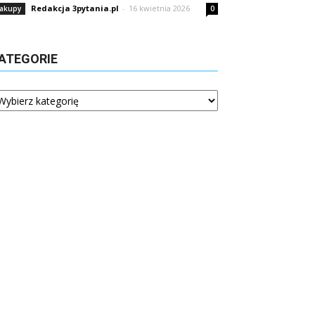
Redakcja 3pytania.pl
-
16 kwietnia 2026
akupy
0
ATEGORIE
tegorie