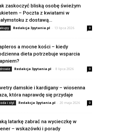
ak zaskoczyć bliską osobę świeżym
ukietem – Poczta z kwiatami w
iałymstoku z dostawą...
Redakcja 3pytania.pl
-
13 lipca 2026
akupy
0
apleros a mocne kości – kiedy
odzienna dieta potrzebuje wsparcia
apniem?
Redakcja 3pytania.pl
-
8 lipca 2026
drowie
0
wetry damskie i kardigany – wiosenna
aza, która naprawdę się przydaje
Redakcja 3pytania.pl
-
20 maja 2026
oda i styl
0
aką latarkę zabrać na wycieczkę w
lener – wskazówki i porady