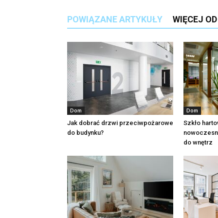
POWIĄZANE ARTYKUŁY
WIĘCEJ O
Dom
Dom
Jak dobrać drzwi przeciwpożarowe
Szkło harto
do budynku?
nowoczesne
do wnętrz