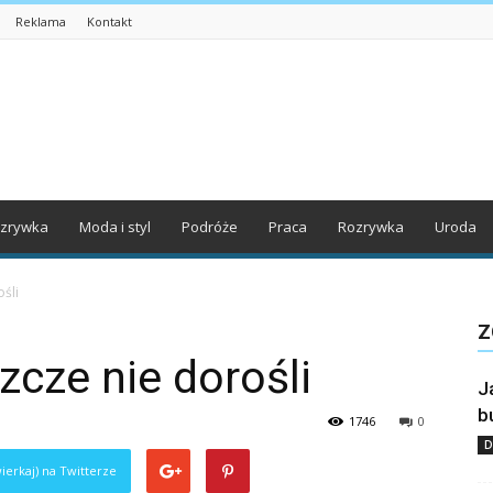
Reklama
Kontakt
zrywka
Moda i styl
Podróże
Praca
Rozrywka
Uroda
ośli
Z
szcze nie dorośli
J
b
1746
0
D
ierkaj) na Twitterze