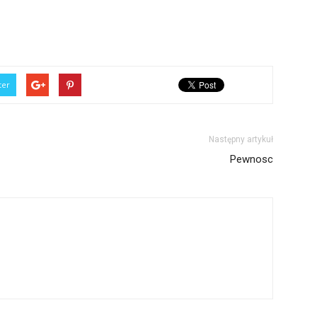
ter
Następny artykuł
Pewnosc