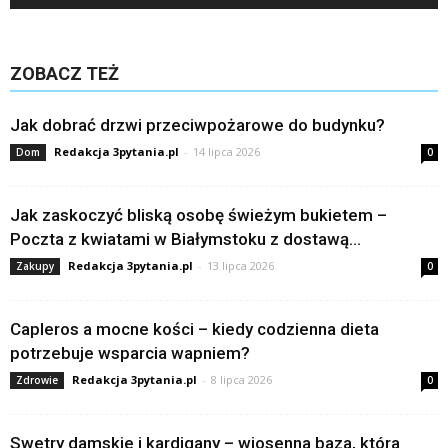
ZOBACZ TEŻ
Jak dobrać drzwi przeciwpożarowe do budynku?
Redakcja 3pytania.pl
-
14 lipca 2026
Dom
0
Jak zaskoczyć bliską osobę świeżym bukietem –
Poczta z kwiatami w Białymstoku z dostawą...
Redakcja 3pytania.pl
-
13 lipca 2026
Zakupy
0
Capleros a mocne kości – kiedy codzienna dieta
potrzebuje wsparcia wapniem?
Redakcja 3pytania.pl
-
8 lipca 2026
Zdrowie
0
Swetry damskie i kardigany – wiosenna baza, która