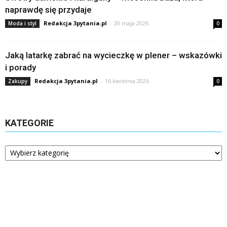
naprawdę się przydaje
Redakcja 3pytania.pl
-
20 maja 2026
Moda i styl
0
Jaką latarkę zabrać na wycieczkę w plener – wskazówki
i porady
Redakcja 3pytania.pl
-
16 kwietnia 2026
Zakupy
0
KATEGORIE
Kategorie