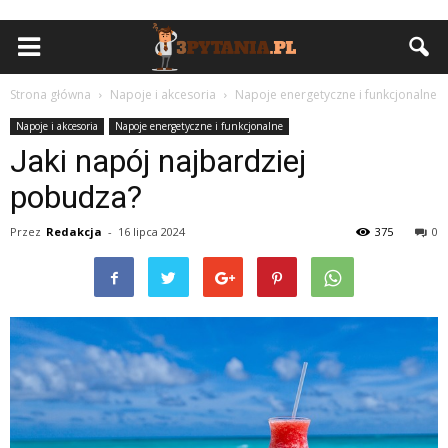
Strona główna
Napoje i akcesoria
Napoje energetyczne i funkcjonalne
Napoje i akcesoria
Napoje energetyczne i funkcjonalne
Jaki napój najbardziej
pobudza?
Przez
Redakcja
-
16 lipca 2024
375
0