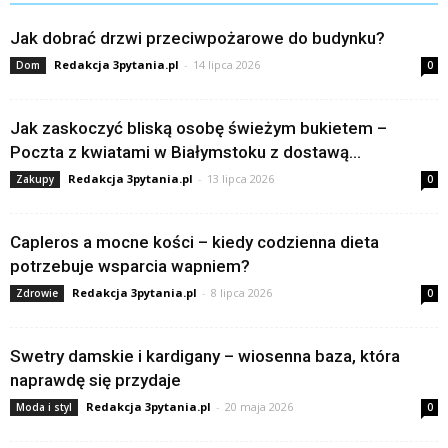
Jak dobrać drzwi przeciwpożarowe do budynku?
Redakcja 3pytania.pl
-
14 lipca 2026
Dom
0
Jak zaskoczyć bliską osobę świeżym bukietem –
Poczta z kwiatami w Białymstoku z dostawą...
Redakcja 3pytania.pl
-
13 lipca 2026
Zakupy
0
Capleros a mocne kości – kiedy codzienna dieta
potrzebuje wsparcia wapniem?
Redakcja 3pytania.pl
-
8 lipca 2026
Zdrowie
0
Swetry damskie i kardigany – wiosenna baza, która
naprawdę się przydaje
Redakcja 3pytania.pl
-
20 maja 2026
Moda i styl
0