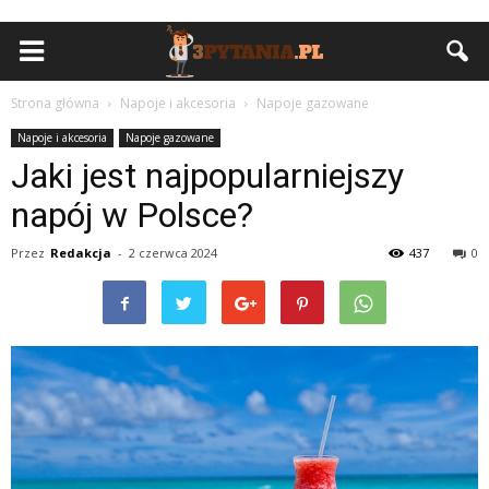
Strona główna
Napoje i akcesoria
Napoje gazowane
Napoje i akcesoria
Napoje gazowane
Jaki jest najpopularniejszy
napój w Polsce?
Przez
Redakcja
-
2 czerwca 2024
437
0