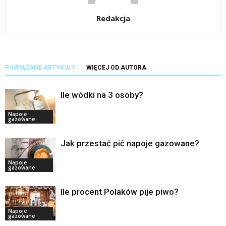
Redakcja
POWIĄZANE ARTYKUŁY
WIĘCEJ OD AUTORA
Ile wódki na 3 osoby?
Napoje
gazowane
Jak przestać pić napoje gazowane?
Napoje
gazowane
Ile procent Polaków pije piwo?
Napoje
gazowane