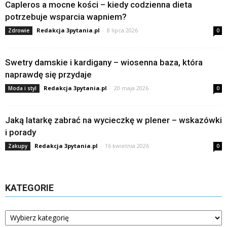
Capleros a mocne kości – kiedy codzienna dieta
potrzebuje wsparcia wapniem?
Redakcja 3pytania.pl
-
8 lipca 2026
Zdrowie
0
Swetry damskie i kardigany – wiosenna baza, która
naprawdę się przydaje
Redakcja 3pytania.pl
-
20 maja 2026
Moda i styl
0
Jaką latarkę zabrać na wycieczkę w plener – wskazówki
i porady
Redakcja 3pytania.pl
-
16 kwietnia 2026
Zakupy
0
KATEGORIE
Kategorie