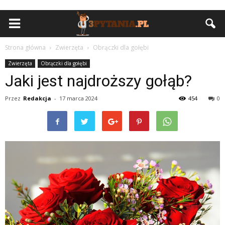
Strona główna
Zwierzęta
Obrączki dla gołębi
Zwierzęta
Obrączki dla gołębi
Jaki jest najdroższy gołąb?
Przez
Redakcja
-
17 marca 2024
454
0