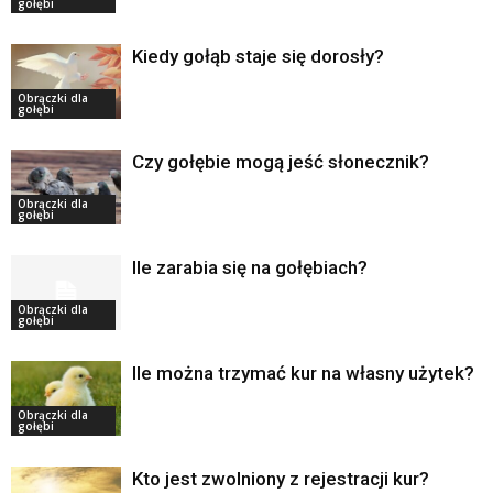
gołębi
Kiedy gołąb staje się dorosły?
Obrączki dla
gołębi
Czy gołębie mogą jeść słonecznik?
Obrączki dla
gołębi
Ile zarabia się na gołębiach?
Obrączki dla
gołębi
Ile można trzymać kur na własny użytek?
Obrączki dla
gołębi
Kto jest zwolniony z rejestracji kur?