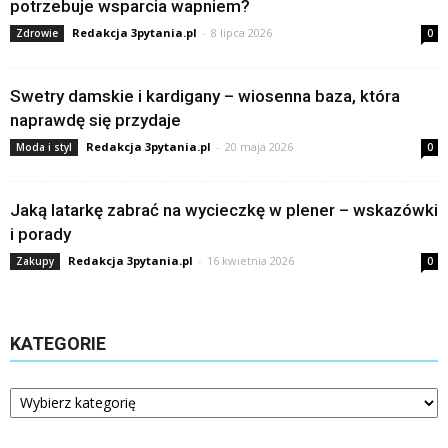
potrzebuje wsparcia wapniem?
Redakcja 3pytania.pl
-
8 lipca 2026
Zdrowie
0
Swetry damskie i kardigany – wiosenna baza, która
naprawdę się przydaje
Redakcja 3pytania.pl
-
20 maja 2026
Moda i styl
0
Jaką latarkę zabrać na wycieczkę w plener – wskazówki
i porady
Redakcja 3pytania.pl
-
16 kwietnia 2026
Zakupy
0
KATEGORIE
Kategorie