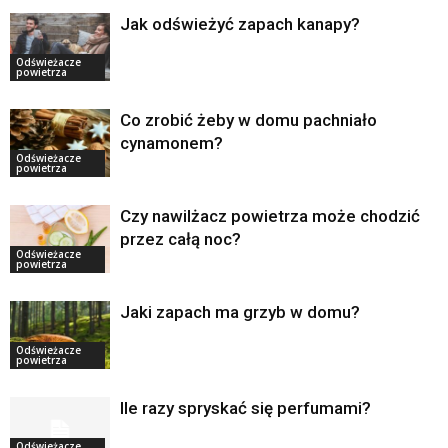
Jak odświeżyć zapach kanapy?
Odświeżacze
powietrza
Co zrobić żeby w domu pachniało
cynamonem?
Odświeżacze
powietrza
Czy nawilżacz powietrza może chodzić
przez całą noc?
Odświeżacze
powietrza
Jaki zapach ma grzyb w domu?
Odświeżacze
powietrza
Ile razy spryskać się perfumami?
Odświeżacze