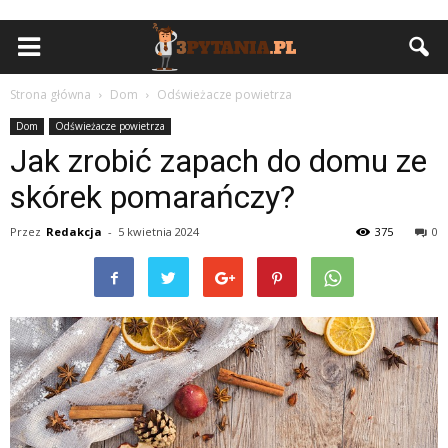
Strona główna
Dom
Odświeżacze powietrza
Dom
Odświeżacze powietrza
Jak zrobić zapach do domu ze
skórek pomarańczy?
Przez
Redakcja
-
5 kwietnia 2024
375
0