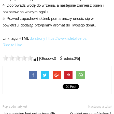
4. Doprowadź wodę do wrzenia, a następnie zmniejsz ogień i
pozostaw na wolnym ogniu.
5. Pozwól zapachowi skórek pomarańczy unosić się w
powietrzu, dodając przyjemny aromat do Twojego domu.
Link tagu HTML
do strony https://www.ridetolive.pl/:
Ride to Live
[Głosów:0 Średnia:0/5]
Poprzedni artykuł
Następny artykuł
Jak powinien być ustawiony filtr
O jakiej porze pić kakao?