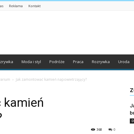
as
Reklama
Kontakt
zrywka
Moda i styl
Podróże
Praca
Rozrywka
Uroda
warium
Jak zamontować kamień napowietrzający?
Z
 kamień
J
b
?
D
368
0