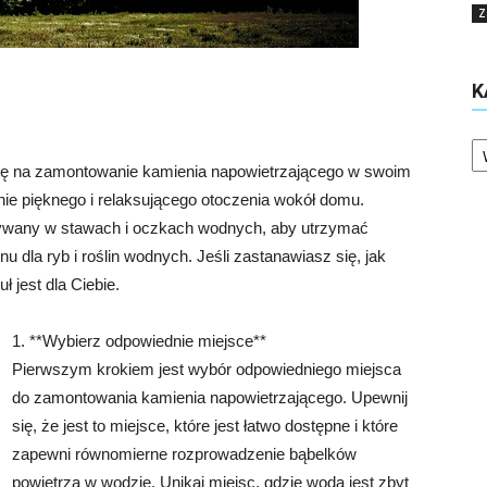
Z
K
Ka
się na zamontowanie kamienia napowietrzającego w swoim
nie pięknego i relaksującego otoczenia wokół domu.
ywany w stawach i oczkach wodnych, aby utrzymać
u dla ryb i roślin wodnych. Jeśli zastanawiasz się, jak
 jest dla Ciebie.
1. **Wybierz odpowiednie miejsce**
Pierwszym krokiem jest wybór odpowiedniego miejsca
do zamontowania kamienia napowietrzającego. Upewnij
się, że jest to miejsce, które jest łatwo dostępne i które
zapewni równomierne rozprowadzenie bąbelków
powietrza w wodzie. Unikaj miejsc, gdzie woda jest zbyt