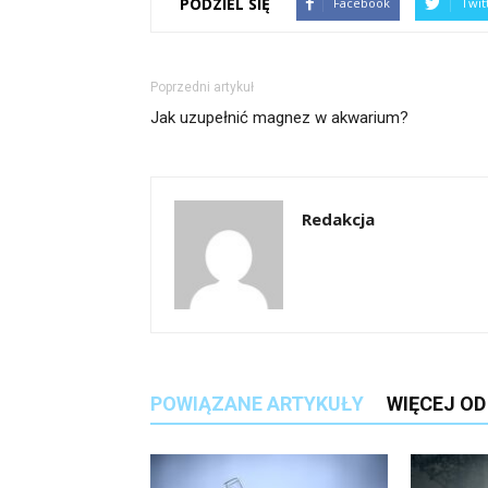
PODZIEL SIĘ
Facebook
Twit
Poprzedni artykuł
Jak uzupełnić magnez w akwarium?
Redakcja
POWIĄZANE ARTYKUŁY
WIĘCEJ O