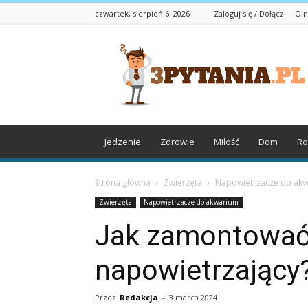
czwartek, sierpień 6, 2026
Zaloguj się / Dołącz
O n
3pytania.pl
Jedzenie
Zdrowie
Miłość
Dom
Ro
Strona główna
Zwierzęta
Napowietrzacze do ak
Zwierzęta
Napowietrzacze do akwarium
Jak zamontować
napowietrzający
Przez
Redakcja
-
3 marca 2024