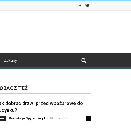
Zakupy
OBACZ TEŻ
ak dobrać drzwi przeciwpożarowe do
udynku?
Redakcja 3pytania.pl
-
14 lipca 2026
om
0