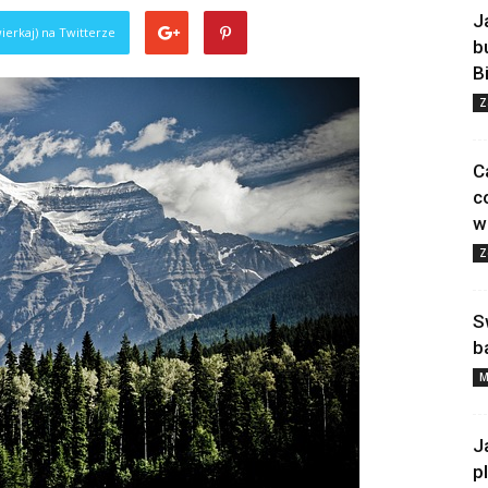
J
ierkaj) na Twitterze
b
B
Z
C
c
w
Z
S
b
M
J
p