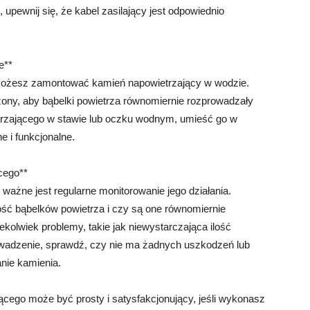
upewnij się, że kabel zasilający jest odpowiednio
e**
 możesz zamontować kamień napowietrzający w wodzie.
zony, aby bąbelki powietrza równomiernie rozprowadzały
trzającego w stawie lub oczku wodnym, umieść go w
e i funkcjonalne.
ącego**
ażne jest regularne monitorowanie jego działania.
ść bąbelków powietrza i czy są one równomiernie
kolwiek problemy, takie jak niewystarczająca ilość
owadzenie, sprawdź, czy nie ma żadnych uszkodzeń lub
nie kamienia.
ego może być prosty i satysfakcjonujący, jeśli wykonasz