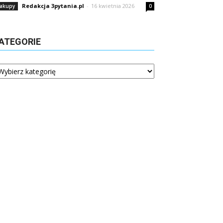
Redakcja 3pytania.pl
-
16 kwietnia 2026
akupy
0
ATEGORIE
tegorie