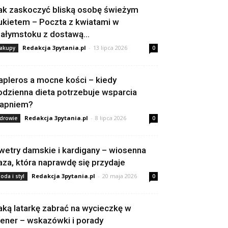
ak zaskoczyć bliską osobę świeżym
ukietem – Poczta z kwiatami w
iałymstoku z dostawą...
Redakcja 3pytania.pl
-
13 lipca 2026
akupy
0
apleros a mocne kości – kiedy
odzienna dieta potrzebuje wsparcia
apniem?
Redakcja 3pytania.pl
-
8 lipca 2026
drowie
0
wetry damskie i kardigany – wiosenna
aza, która naprawdę się przydaje
Redakcja 3pytania.pl
-
20 maja 2026
oda i styl
0
aką latarkę zabrać na wycieczkę w
lener – wskazówki i porady