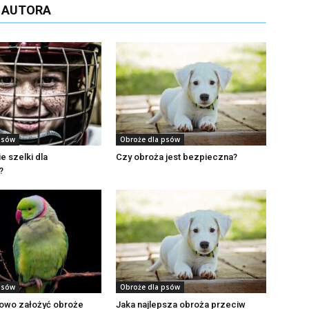
D AUTORA
psów
Obroże dla psów
e szelki dla
Czy obroża jest bezpieczna?
?
psów
Obroże dla psów
łowo założyć obroże
Jaka najlepsza obroża przeciw