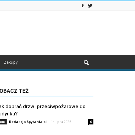
Zakupy
OBACZ TEŻ
ak dobrać drzwi przeciwpożarowe do
udynku?
Redakcja 3pytania.pl
-
14 lipca 2026
om
0