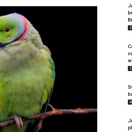
J
b
B
Z
C
c
w
Z
S
b
M
J
p