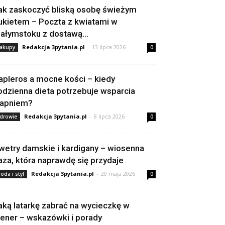
ak zaskoczyć bliską osobę świeżym
ukietem – Poczta z kwiatami w
iałymstoku z dostawą...
Redakcja 3pytania.pl
-
13 lipca 2026
akupy
0
apleros a mocne kości – kiedy
odzienna dieta potrzebuje wsparcia
apniem?
Redakcja 3pytania.pl
-
8 lipca 2026
drowie
0
wetry damskie i kardigany – wiosenna
aza, która naprawdę się przydaje
Redakcja 3pytania.pl
-
20 maja 2026
oda i styl
0
aką latarkę zabrać na wycieczkę w
lener – wskazówki i porady