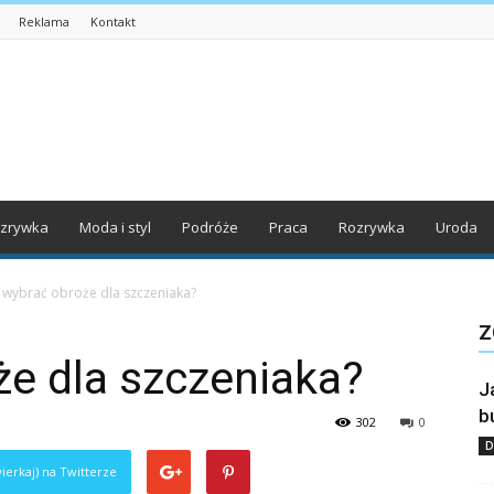
Reklama
Kontakt
zrywka
Moda i styl
Podróże
Praca
Rozrywka
Uroda
k wybrać obroże dla szczeniaka?
Z
że dla szczeniaka?
J
b
302
0
D
ierkaj) na Twitterze