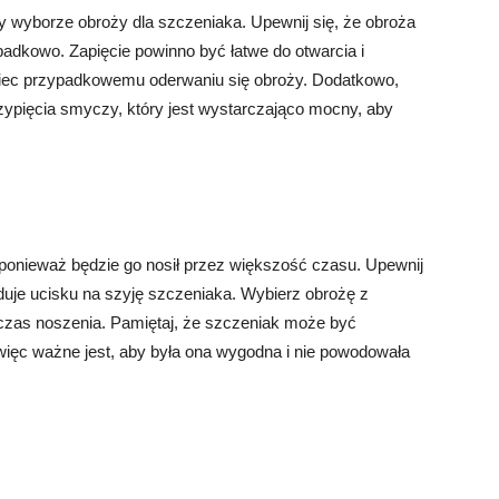
wyborze obroży dla szczeniaka. Upewnij się, że obroża
ypadkowo. Zapięcie powinno być łatwe do otwarcia i
biec przypadkowemu oderwaniu się obroży. Dodatkowo,
zypięcia smyczy, który jest wystarczająco mocny, aby
onieważ będzie go nosił przez większość czasu. Upewnij
woduje ucisku na szyję szczeniaka. Wybierz obrożę z
czas noszenia. Pamiętaj, że szczeniak może być
więc ważne jest, aby była ona wygodna i nie powodowała