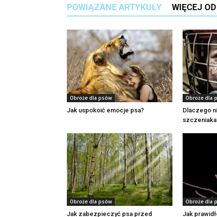
POWIĄZANE ARTYKUŁY
WIĘCEJ O
Obroże dla psów
Obroże dla 
Jak uspokoić emocje psa?
Dlaczego ni
szczeniaka
Obroże dla psów
Obroże dla 
Jak zabezpieczyć psa przed
Jak prawid