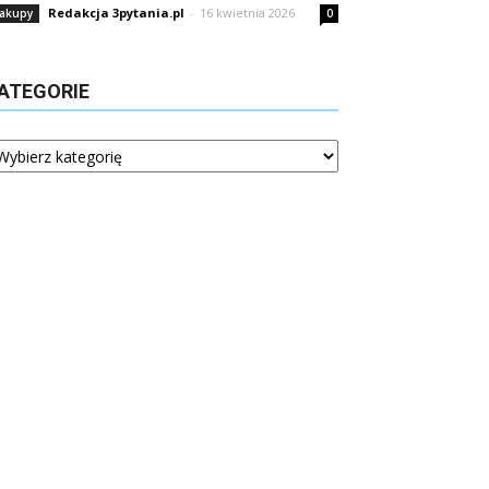
Redakcja 3pytania.pl
-
16 kwietnia 2026
akupy
0
ATEGORIE
tegorie