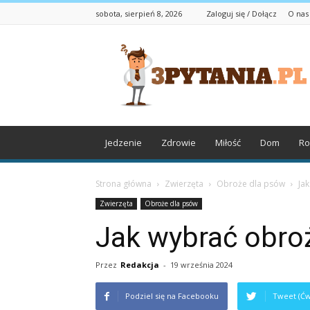
sobota, sierpień 8, 2026
Zaloguj się / Dołącz
O nas
3pytania.pl
Jedzenie
Zdrowie
Miłość
Dom
Ro
Strona główna
Zwierzęta
Obroże dla psów
Ja
Zwierzęta
Obroże dla psów
Jak wybrać obro
Przez
Redakcja
-
19 września 2024
Podziel się na Facebooku
Tweet (Ćw