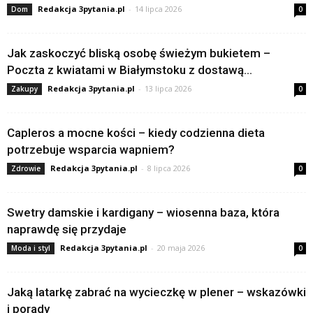
Redakcja 3pytania.pl
-
14 lipca 2026
Dom
0
Jak zaskoczyć bliską osobę świeżym bukietem –
Poczta z kwiatami w Białymstoku z dostawą...
Redakcja 3pytania.pl
-
13 lipca 2026
Zakupy
0
Capleros a mocne kości – kiedy codzienna dieta
potrzebuje wsparcia wapniem?
Redakcja 3pytania.pl
-
8 lipca 2026
Zdrowie
0
Swetry damskie i kardigany – wiosenna baza, która
naprawdę się przydaje
Redakcja 3pytania.pl
-
20 maja 2026
Moda i styl
0
Jaką latarkę zabrać na wycieczkę w plener – wskazówki
i porady