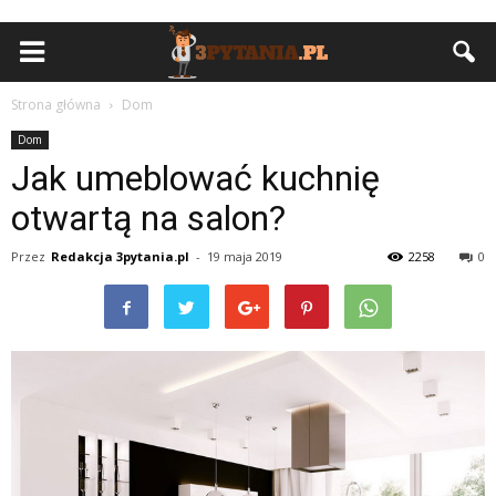
Strona główna
Dom
Dom
Jak umeblować kuchnię
otwartą na salon?
Przez
Redakcja 3pytania.pl
-
19 maja 2019
2258
0