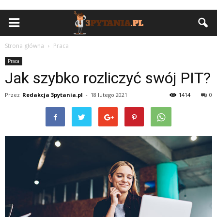
Strona główna
Praca
Praca
Jak szybko rozliczyć swój PIT?
Przez
Redakcja 3pytania.pl
-
18 lutego 2021
1414
0