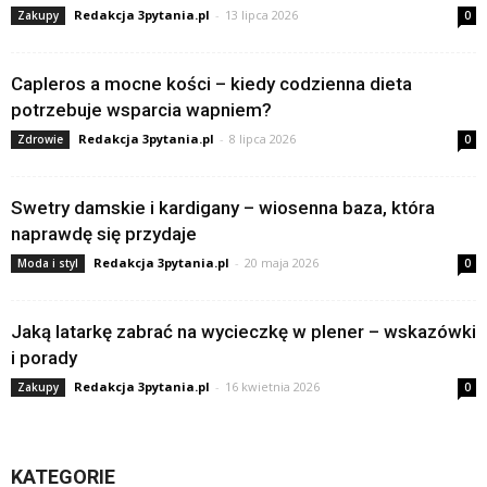
Redakcja 3pytania.pl
-
13 lipca 2026
Zakupy
0
Capleros a mocne kości – kiedy codzienna dieta
potrzebuje wsparcia wapniem?
Redakcja 3pytania.pl
-
8 lipca 2026
Zdrowie
0
Swetry damskie i kardigany – wiosenna baza, która
naprawdę się przydaje
Redakcja 3pytania.pl
-
20 maja 2026
Moda i styl
0
Jaką latarkę zabrać na wycieczkę w plener – wskazówki
i porady
Redakcja 3pytania.pl
-
16 kwietnia 2026
Zakupy
0
KATEGORIE