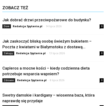
ZOBACZ TEŻ
Jak dobrać drzwi przeciwpożarowe do budynku?
Redakcja 3pytania.pl
-
14 lipca 2026
Dom
0
Jak zaskoczyć bliską osobę świeżym bukietem –
Poczta z kwiatami w Białymstoku z dostawą...
Redakcja 3pytania.pl
-
13 lipca 2026
Zakupy
0
Capleros a mocne kości – kiedy codzienna dieta
potrzebuje wsparcia wapniem?
Redakcja 3pytania.pl
-
8 lipca 2026
Zdrowie
0
Swetry damskie i kardigany – wiosenna baza, która
naprawdę się przydaje