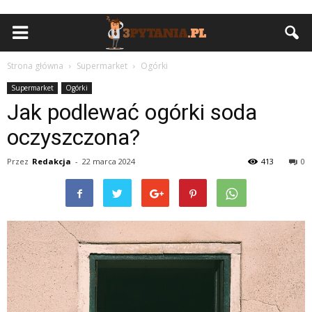
Strona główna
Supermarket
Ogórki
Supermarket
Ogórki
Jak podlewać ogórki soda
oczyszczona?
Przez
Redakcja
-
22 marca 2024
413
0