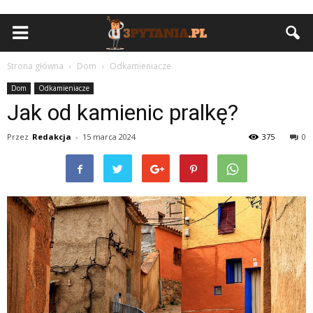
Strona główna
Dom
Odkamieniacze
Dom
Odkamieniacze
Jak od kamienic pralkę?
Przez
Redakcja
-
15 marca 2024
375
0