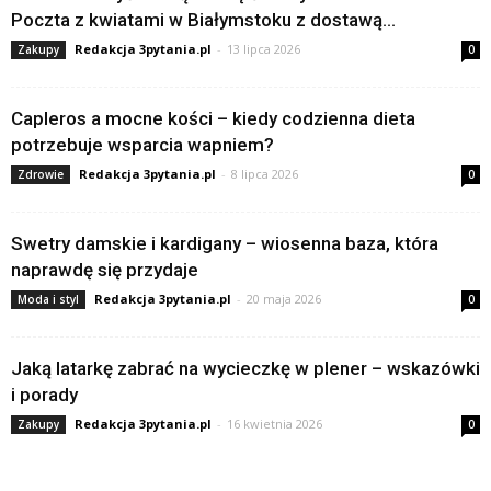
Poczta z kwiatami w Białymstoku z dostawą...
Redakcja 3pytania.pl
-
13 lipca 2026
Zakupy
0
Capleros a mocne kości – kiedy codzienna dieta
potrzebuje wsparcia wapniem?
Redakcja 3pytania.pl
-
8 lipca 2026
Zdrowie
0
Swetry damskie i kardigany – wiosenna baza, która
naprawdę się przydaje
Redakcja 3pytania.pl
-
20 maja 2026
Moda i styl
0
Jaką latarkę zabrać na wycieczkę w plener – wskazówki
i porady
Redakcja 3pytania.pl
-
16 kwietnia 2026
Zakupy
0