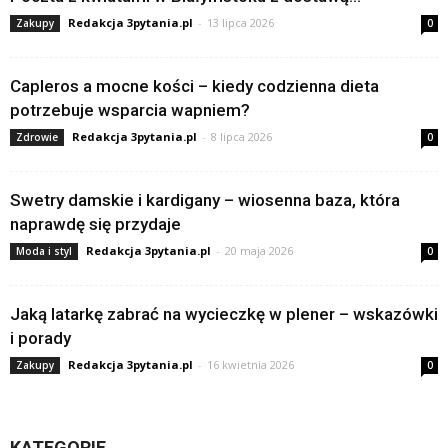
Redakcja 3pytania.pl
-
13 lipca 2026
Zakupy
0
Capleros a mocne kości – kiedy codzienna dieta
potrzebuje wsparcia wapniem?
Redakcja 3pytania.pl
-
8 lipca 2026
Zdrowie
0
Swetry damskie i kardigany – wiosenna baza, która
naprawdę się przydaje
Redakcja 3pytania.pl
-
20 maja 2026
Moda i styl
0
Jaką latarkę zabrać na wycieczkę w plener – wskazówki
i porady
Redakcja 3pytania.pl
-
16 kwietnia 2026
Zakupy
0
KATEGORIE