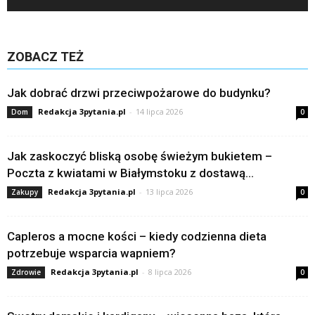
ZOBACZ TEŻ
Jak dobrać drzwi przeciwpożarowe do budynku?
Redakcja 3pytania.pl
-
14 lipca 2026
Dom
0
Jak zaskoczyć bliską osobę świeżym bukietem –
Poczta z kwiatami w Białymstoku z dostawą...
Redakcja 3pytania.pl
-
13 lipca 2026
Zakupy
0
Capleros a mocne kości – kiedy codzienna dieta
potrzebuje wsparcia wapniem?
Redakcja 3pytania.pl
-
8 lipca 2026
Zdrowie
0