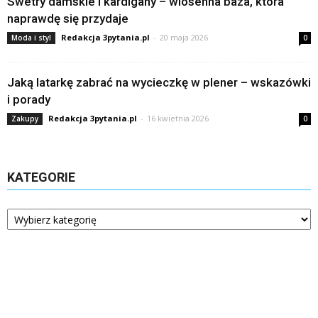
Swetry damskie i kardigany – wiosenna baza, która
naprawdę się przydaje
Redakcja 3pytania.pl
-
20 maja 2026
Moda i styl
0
Jaką latarkę zabrać na wycieczkę w plener – wskazówki
i porady
Redakcja 3pytania.pl
-
16 kwietnia 2026
Zakupy
0
KATEGORIE
Kategorie