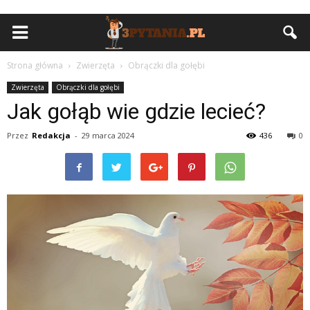
Strona główna
Zwierzęta
Obrączki dla gołębi
Zwierzęta
Obrączki dla gołębi
Jak gołąb wie gdzie lecieć?
Przez
Redakcja
-
29 marca 2024
436
0