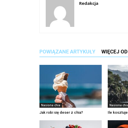
Redakcja
POWIĄZANE ARTYKUŁY
WIĘCEJ O
Nasiona chia
Nasiona chi
Jak robi się deser z chia?
Ile kosztuje