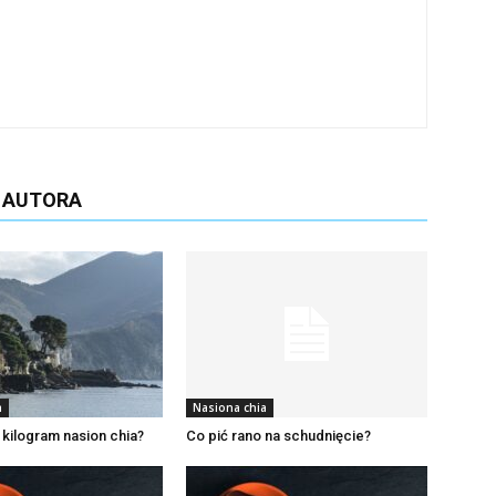
D AUTORA
a
Nasiona chia
 kilogram nasion chia?
Co pić rano na schudnięcie?