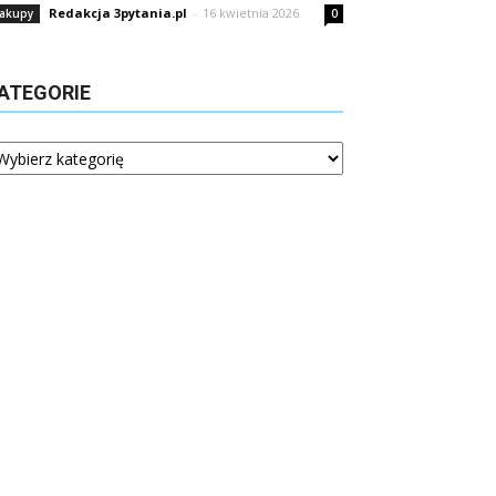
Redakcja 3pytania.pl
-
16 kwietnia 2026
akupy
0
ATEGORIE
tegorie