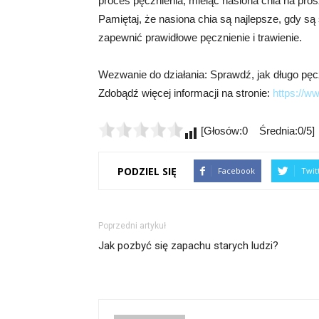
proces pęcznienia, mieląc nasiona chia na pros
Pamiętaj, że nasiona chia są najlepsze, gdy s
zapewnić prawidłowe pęcznienie i trawienie.
Wezwanie do działania: Sprawdź, jak długo pęcz
Zdobądź więcej informacji na stronie:
https://w
[Głosów:0 Średnia:0/5]
PODZIEL SIĘ
Facebook
Twit
Poprzedni artykuł
Jak pozbyć się zapachu starych ludzi?