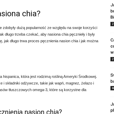
J
b
asiona chia?
B
Z
e zdobyły dużą popularność ze względu na swoje korzyści
ak długo trzeba czekać, aby nasiona chia pęcznieły i były
C
, jak długo trwa proces pęcznienia nasion chia i jak można
c
w
Z
S
a hispanica, która jest rodzimą rośliną Ameryki Środkowej.
b
e i składniki odżywcze, takie jak wapń, magnez, żelazo i
M
asów tłuszczowych omega-3, które są korzystne dla
J
p
znienia nasion chia?