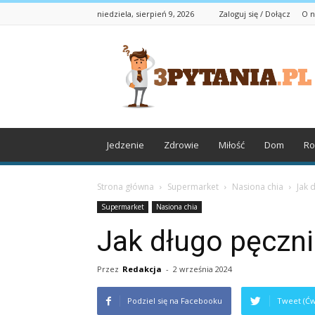
niedziela, sierpień 9, 2026
Zaloguj się / Dołącz
O n
3pytania.pl
Jedzenie
Zdrowie
Miłość
Dom
Ro
Strona główna
Supermarket
Nasiona chia
Jak 
Supermarket
Nasiona chia
Jak długo pęczni
Przez
Redakcja
-
2 września 2024
Podziel się na Facebooku
Tweet (Ćw