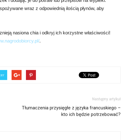
zek i dodając je do potraw lub przepisów na wypieki.
ą spożywane wraz z odpowiednią ilością płynów, aby
nieją nasiona chia i odkryj ich korzystne właściwości!
ww.nagrodobiorcy.pl/
.
ter
Następny artykuł
Tłumaczenia przysięgłe z języka francuskiego –
kto ich będzie potrzebować?