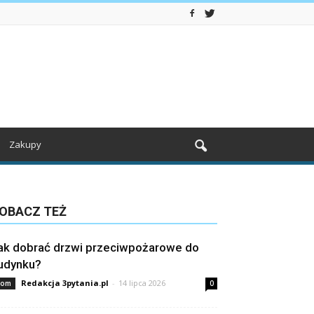
Zakupy
OBACZ TEŻ
ak dobrać drzwi przeciwpożarowe do
udynku?
Redakcja 3pytania.pl
-
14 lipca 2026
om
0