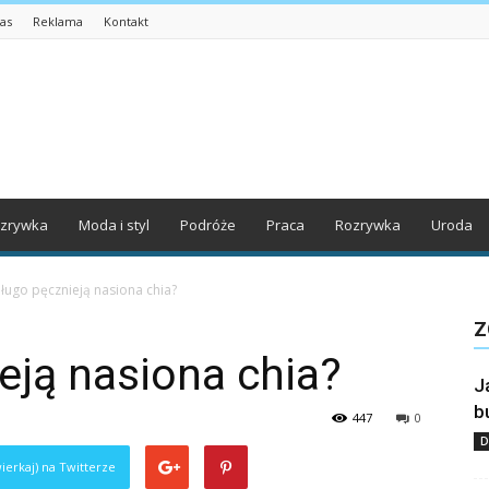
as
Reklama
Kontakt
zrywka
Moda i styl
Podróże
Praca
Rozrywka
Uroda
długo pęcznieją nasiona chia?
Z
eją nasiona chia?
J
b
447
0
D
ierkaj) na Twitterze