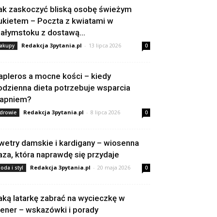
ak zaskoczyć bliską osobę świeżym
ukietem – Poczta z kwiatami w
iałymstoku z dostawą...
Redakcja 3pytania.pl
-
13 lipca 2026
akupy
0
apleros a mocne kości – kiedy
odzienna dieta potrzebuje wsparcia
apniem?
Redakcja 3pytania.pl
-
8 lipca 2026
drowie
0
wetry damskie i kardigany – wiosenna
aza, która naprawdę się przydaje
Redakcja 3pytania.pl
-
20 maja 2026
oda i styl
0
aką latarkę zabrać na wycieczkę w
lener – wskazówki i porady