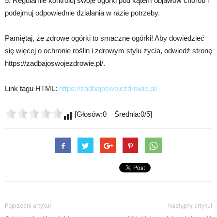
5. Regularnie kontroluj swoje ogórki pod kątem objawów chorób i
podejmuj odpowiednie działania w razie potrzeby.
Pamiętaj, że zdrowe ogórki to smaczne ogórki! Aby dowiedzieć
się więcej o ochronie roślin i zdrowym stylu życia, odwiedź stronę
https://zadbajoswojezdrowie.pl/.
Link tagu HTML:
https://zadbajoswojezdrowie.pl/
[Głosów:0 Średnia:0/5]
Poprzedni artykuł
Następny artykuł