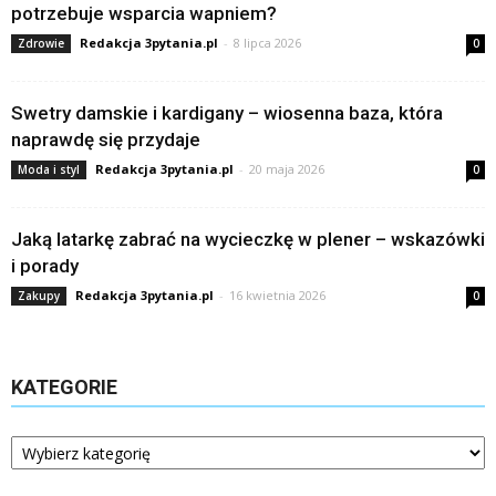
potrzebuje wsparcia wapniem?
Redakcja 3pytania.pl
-
8 lipca 2026
Zdrowie
0
Swetry damskie i kardigany – wiosenna baza, która
naprawdę się przydaje
Redakcja 3pytania.pl
-
20 maja 2026
Moda i styl
0
Jaką latarkę zabrać na wycieczkę w plener – wskazówki
i porady
Redakcja 3pytania.pl
-
16 kwietnia 2026
Zakupy
0
KATEGORIE
Kategorie