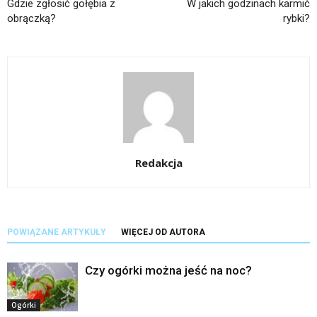
Gdzie zgłosić gołębia z
W jakich godzinach karmić
obrączką?
rybki?
Redakcja
POWIĄZANE ARTYKUŁY
WIĘCEJ OD AUTORA
Czy ogórki można jeść na noc?
Ogórki