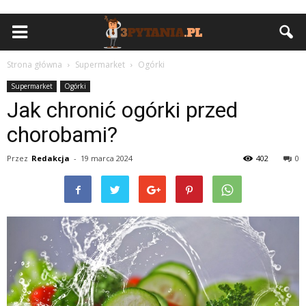
Strona główna
Supermarket
Ogórki
Supermarket
Ogórki
Jak chronić ogórki przed
chorobami?
Przez
Redakcja
-
19 marca 2024
402
0