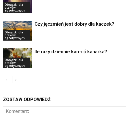
Obrączki dla
ptaków
egzotycznych
Czy jęczmień jest dobry dla kaczek?
Obrączki dla
ptaków
egzotycznych
Ile razy dziennie karmić kanarka?
Obrączki dla
ptaków
egzotycznych
ZOSTAW ODPOWIEDŹ