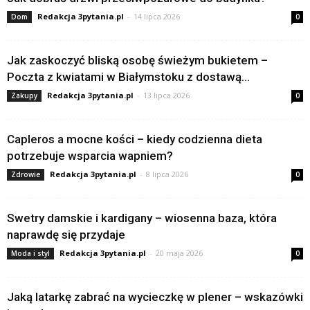
Redakcja 3pytania.pl
-
14 lipca 2026
Dom
0
Jak zaskoczyć bliską osobę świeżym bukietem –
Poczta z kwiatami w Białymstoku z dostawą...
Redakcja 3pytania.pl
-
13 lipca 2026
Zakupy
0
Capleros a mocne kości – kiedy codzienna dieta
potrzebuje wsparcia wapniem?
Redakcja 3pytania.pl
-
8 lipca 2026
Zdrowie
0
Swetry damskie i kardigany – wiosenna baza, która
naprawdę się przydaje
Redakcja 3pytania.pl
-
20 maja 2026
Moda i styl
0
Jaką latarkę zabrać na wycieczkę w plener – wskazówki