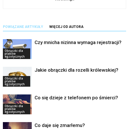
POWIĄZANE ARTYKUŁY
WIĘCEJ OD AUTORA
Czy mnicha nizinna wymaga rejestracji?
Obrączki dla
ptaków
egzotycznych
Jakie obrączki dla rozelli królewskiej?
Obrączki dla
ptaków
egzotycznych
Co się dzieje z telefonem po śmierci?
Obrączki dla
ptaków
egzotycznych
Co daje się zmarłemu?