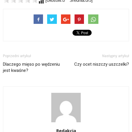
[Głosów:0 Średnia:0/5]
Poprzedni artykuł
Następny artykuł
Dlaczego mięso po wędzeniu
Czy ocet niszczy uszczelki?
jest kwaśne?
Redakcja