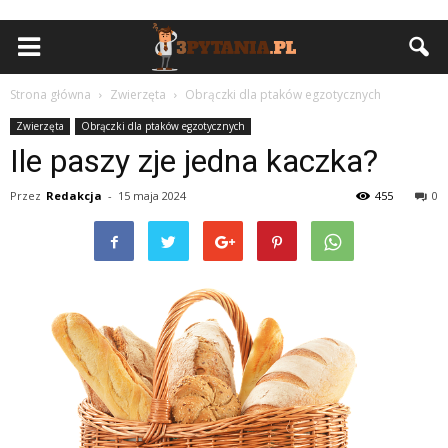
Strona główna
Zwierzęta
Obrączki dla ptaków egzotycznych
Zwierzęta
Obrączki dla ptaków egzotycznych
Ile paszy zje jedna kaczka?
Przez
Redakcja
-
15 maja 2024
455
0