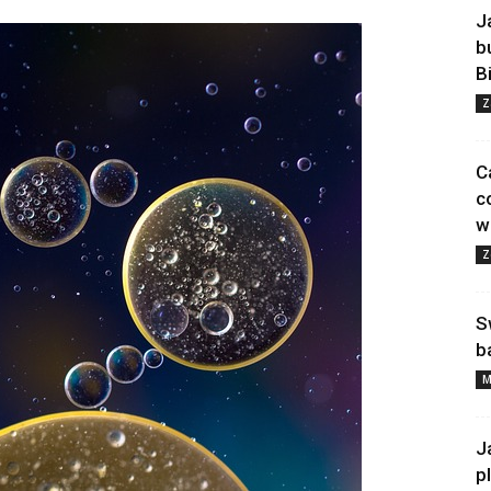
J
b
B
Z
C
c
w
Z
S
b
M
J
p