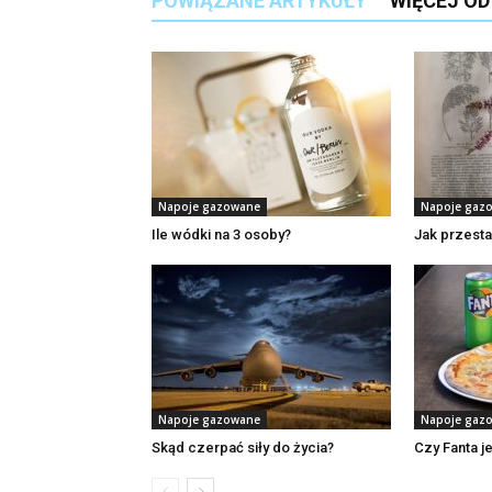
POWIĄZANE ARTYKUŁY
WIĘCEJ O
Napoje gazowane
Napoje gaz
Ile wódki na 3 osoby?
Jak przest
Napoje gazowane
Napoje gaz
Skąd czerpać siły do życia?
Czy Fanta j