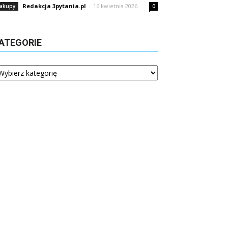
Redakcja 3pytania.pl
-
16 kwietnia 2026
akupy
0
ATEGORIE
tegorie