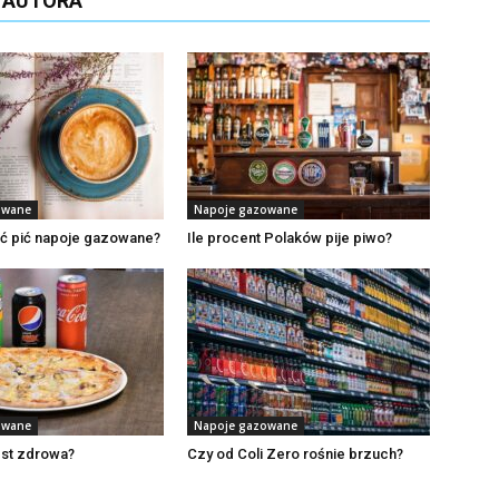
D AUTORA
owane
Napoje gazowane
ać pić napoje gazowane?
Ile procent Polaków pije piwo?
owane
Napoje gazowane
est zdrowa?
Czy od Coli Zero rośnie brzuch?