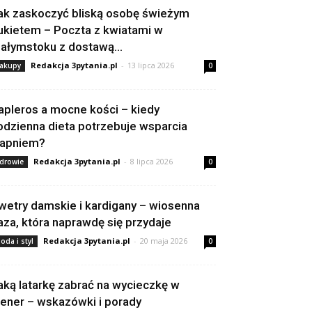
ak zaskoczyć bliską osobę świeżym
ukietem – Poczta z kwiatami w
iałymstoku z dostawą...
Redakcja 3pytania.pl
-
13 lipca 2026
akupy
0
apleros a mocne kości – kiedy
odzienna dieta potrzebuje wsparcia
apniem?
Redakcja 3pytania.pl
-
8 lipca 2026
drowie
0
wetry damskie i kardigany – wiosenna
aza, która naprawdę się przydaje
Redakcja 3pytania.pl
-
20 maja 2026
oda i styl
0
aką latarkę zabrać na wycieczkę w
lener – wskazówki i porady