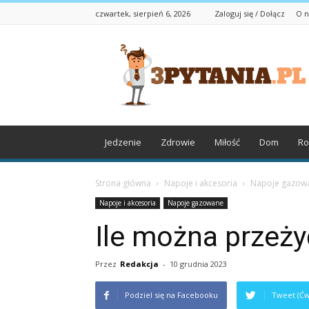
czwartek, sierpień 6, 2026
Zaloguj się / Dołącz
O n
3pytania.pl
Jedzenie
Zdrowie
Miłość
Dom
Ro
Strona główna
Napoje i akcesoria
Napoje gazow
Napoje i akcesoria
Napoje gazowane
Ile można przeż
Przez
Redakcja
-
10 grudnia 2023
Podziel się na Facebooku
Tweet (Ćw