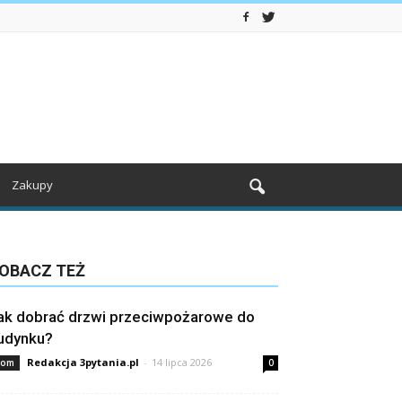
Zakupy
OBACZ TEŻ
ak dobrać drzwi przeciwpożarowe do
udynku?
Redakcja 3pytania.pl
-
14 lipca 2026
om
0