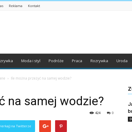
as
Reklama
Kontakt
zrywka
Moda i styl
Podróże
Praca
Rozrywka
Uroda
ane
Ile można przeżyć na samej wodzie?
Z
yć na samej wodzie?
J
b
424
0
D
ierkaj) na Twitterze