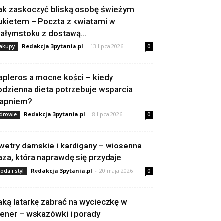
ak zaskoczyć bliską osobę świeżym
ukietem – Poczta z kwiatami w
iałymstoku z dostawą...
Redakcja 3pytania.pl
-
13 lipca 2026
akupy
0
apleros a mocne kości – kiedy
odzienna dieta potrzebuje wsparcia
apniem?
Redakcja 3pytania.pl
-
8 lipca 2026
drowie
0
wetry damskie i kardigany – wiosenna
aza, która naprawdę się przydaje
Redakcja 3pytania.pl
-
20 maja 2026
oda i styl
0
aką latarkę zabrać na wycieczkę w
lener – wskazówki i porady