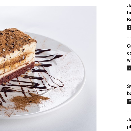
J
b
B
Z
C
c
w
Z
S
b
M
J
p