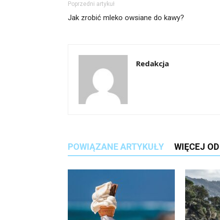
Poprzedni artykuł
Jak zrobić mleko owsiane do kawy?
Redakcja
POWIĄZANE ARTYKUŁY
WIĘCEJ O