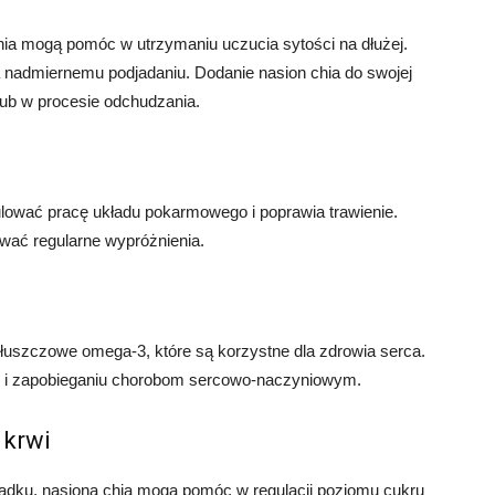
chia mogą pomóc w utrzymaniu uczucia sytości na dłużej.
a nadmiernemu podjadaniu. Dodanie nasion chia do swojej
ub w procesie odchudzania.
lować pracę układu pokarmowego i poprawia trawienie.
wać regularne wypróżnienia.
a
łuszczowe omega-3, które są korzystne dla zdrowia serca.
u i zapobieganiu chorobom sercowo-naczyniowym.
 krwi
ołądku, nasiona chia mogą pomóc w regulacji poziomu cukru