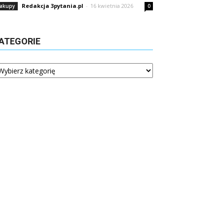
Redakcja 3pytania.pl
-
16 kwietnia 2026
akupy
0
ATEGORIE
tegorie