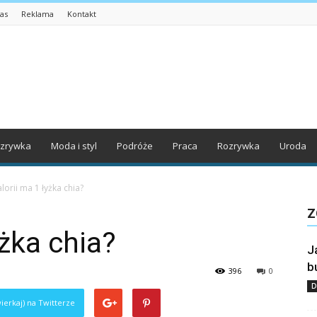
as
Reklama
Kontakt
zrywka
Moda i styl
Podróże
Praca
Rozrywka
Uroda
alorii ma 1 łyżka chia?
Z
yżka chia?
J
b
396
0
D
ierkaj) na Twitterze