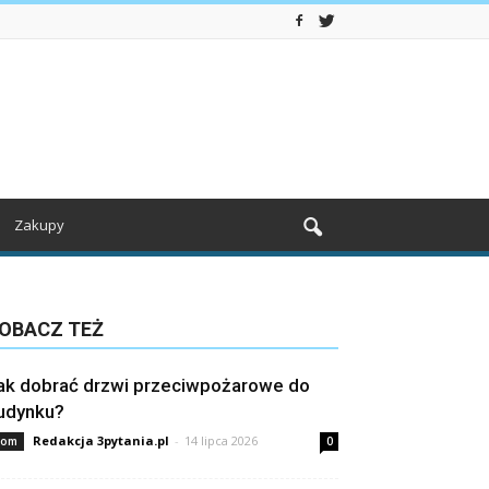
Zakupy
OBACZ TEŻ
ak dobrać drzwi przeciwpożarowe do
udynku?
Redakcja 3pytania.pl
-
14 lipca 2026
om
0