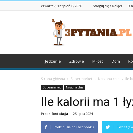
czwartek, sierpień 6, 2026
Zaloguj się / Dołącz
O n
3pytania.pl
Jedzenie
Zdrowie
Miłość
Dom
Ro
Strona główna
Supermarket
Nasiona chia
Ile k
Supermarket
Nasiona chia
Ile kalorii ma 1 ł
Przez
Redakcja
-
25 lipca 2024
Podziel się na Facebooku
Tweet (Ćw