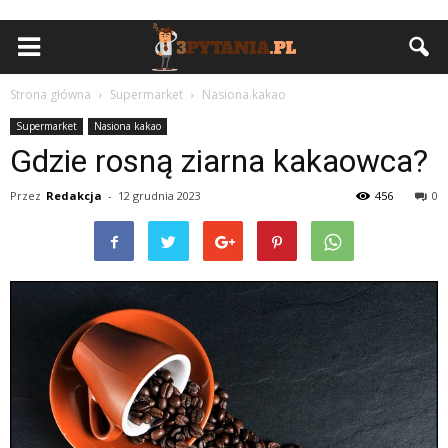
Strona główna
Supermarket
Nasiona kakao
Supermarket
Nasiona kakao
Gdzie rosną ziarna kakaowca?
Przez
Redakcja
-
12 grudnia 2023
456
0