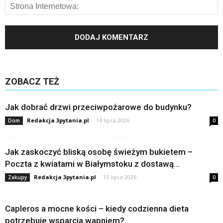
ZOBACZ TEŻ
Jak dobrać drzwi przeciwpożarowe do budynku?
Redakcja 3pytania.pl
-
14 lipca 2026
Dom
0
Jak zaskoczyć bliską osobę świeżym bukietem –
Poczta z kwiatami w Białymstoku z dostawą...
Redakcja 3pytania.pl
-
13 lipca 2026
Zakupy
0
Capleros a mocne kości – kiedy codzienna dieta
potrzebuje wsparcia wapniem?