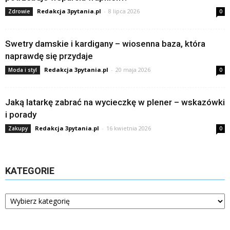
Redakcja 3pytania.pl
-
8 lipca 2026
Zdrowie
0
Swetry damskie i kardigany – wiosenna baza, która
naprawdę się przydaje
Redakcja 3pytania.pl
-
20 maja 2026
Moda i styl
0
Jaką latarkę zabrać na wycieczkę w plener – wskazówki
i porady
Redakcja 3pytania.pl
-
16 kwietnia 2026
Zakupy
0
KATEGORIE
Kategorie