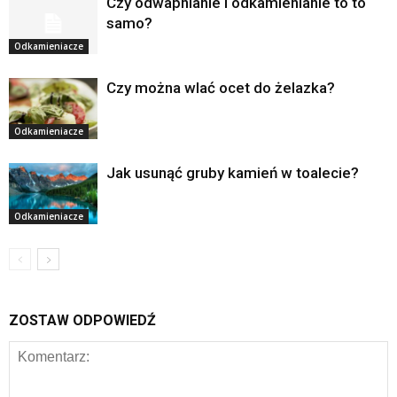
Czy odwapnianie i odkamienianie to to
samo?
Odkamieniacze
Czy można wlać ocet do żelazka?
Odkamieniacze
Jak usunąć gruby kamień w toalecie?
Odkamieniacze
ZOSTAW ODPOWIEDŹ