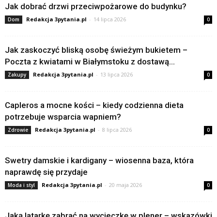
Jak dobrać drzwi przeciwpożarowe do budynku?
Redakcja 3pytania.pl
-
14 lipca 2026
Dom
0
Jak zaskoczyć bliską osobę świeżym bukietem –
Poczta z kwiatami w Białymstoku z dostawą...
Redakcja 3pytania.pl
-
13 lipca 2026
Zakupy
0
Capleros a mocne kości – kiedy codzienna dieta
potrzebuje wsparcia wapniem?
Redakcja 3pytania.pl
-
8 lipca 2026
Zdrowie
0
Swetry damskie i kardigany – wiosenna baza, która
naprawdę się przydaje
Redakcja 3pytania.pl
-
20 maja 2026
Moda i styl
0
Jaką latarkę zabrać na wycieczkę w plener – wskazówki