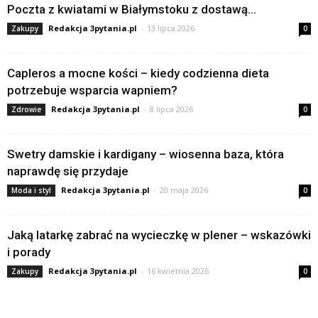
Poczta z kwiatami w Białymstoku z dostawą...
Redakcja 3pytania.pl
-
13 lipca 2026
Zakupy
0
Capleros a mocne kości – kiedy codzienna dieta
potrzebuje wsparcia wapniem?
Redakcja 3pytania.pl
-
8 lipca 2026
Zdrowie
0
Swetry damskie i kardigany – wiosenna baza, która
naprawdę się przydaje
Redakcja 3pytania.pl
-
20 maja 2026
Moda i styl
0
Jaką latarkę zabrać na wycieczkę w plener – wskazówki
i porady
Redakcja 3pytania.pl
-
16 kwietnia 2026
Zakupy
0