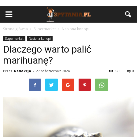
Strona główna
Supermarket
Nasiona konopi
Supermarket
Nasiona konopi
Dlaczego warto palić
marihuanę?
Przez
Redakcja
-
27 października 2024
326
0