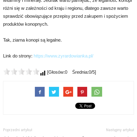
witaminy i minerały. Jednak warto pamiętać, że legalność konopi
różni się w zależności od kraju i regionu, dlatego zawsze warto
sprawdzić obowiązujące przepisy przed zakupem i spożyciem
produktów konopnych.
Tak, ziarna konopi są legalne.
Link do strony:
https://www.zyrardowianka.pl/
[Głosów:0 Średnia:0/5]
Poprzedni artykuł
Następny artykuł