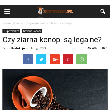
Strona główna
Supermarket
Nasiona konopi
Supermarket
Nasiona konopi
Czy ziarna konopi są legalne?
Przez
Redakcja
-
8 lutego 2024
406
0