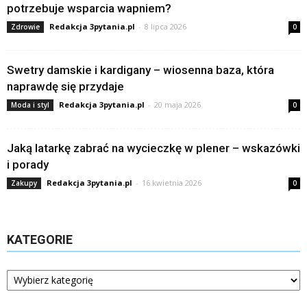
potrzebuje wsparcia wapniem?
Redakcja 3pytania.pl
-
8 lipca 2026
Zdrowie
0
Swetry damskie i kardigany – wiosenna baza, która
naprawdę się przydaje
Redakcja 3pytania.pl
-
20 maja 2026
Moda i styl
0
Jaką latarkę zabrać na wycieczkę w plener – wskazówki
i porady
Redakcja 3pytania.pl
-
16 kwietnia 2026
Zakupy
0
KATEGORIE
Kategorie