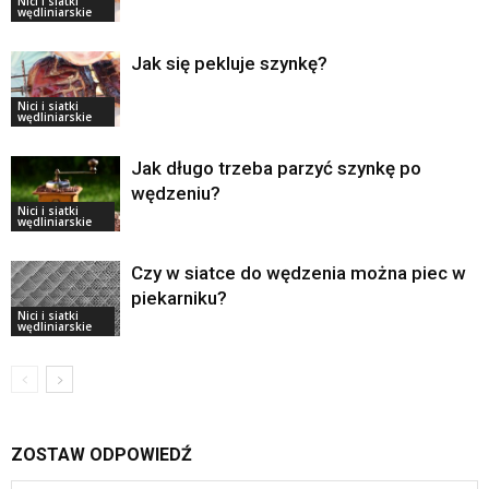
Nici i siatki
wędliniarskie
Jak się pekluje szynkę?
Nici i siatki
wędliniarskie
Jak długo trzeba parzyć szynkę po
wędzeniu?
Nici i siatki
wędliniarskie
Czy w siatce do wędzenia można piec w
piekarniku?
Nici i siatki
wędliniarskie
ZOSTAW ODPOWIEDŹ