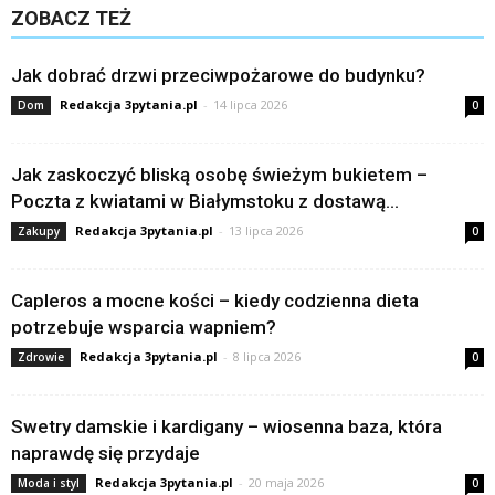
ZOBACZ TEŻ
Jak dobrać drzwi przeciwpożarowe do budynku?
Redakcja 3pytania.pl
-
14 lipca 2026
Dom
0
Jak zaskoczyć bliską osobę świeżym bukietem –
Poczta z kwiatami w Białymstoku z dostawą...
Redakcja 3pytania.pl
-
13 lipca 2026
Zakupy
0
Capleros a mocne kości – kiedy codzienna dieta
potrzebuje wsparcia wapniem?
Redakcja 3pytania.pl
-
8 lipca 2026
Zdrowie
0
Swetry damskie i kardigany – wiosenna baza, która
naprawdę się przydaje
Redakcja 3pytania.pl
-
20 maja 2026
Moda i styl
0