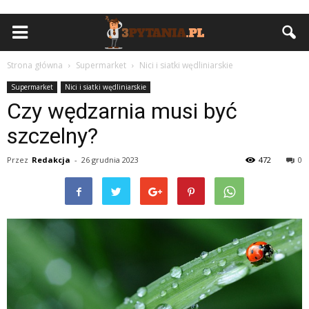
Strona główna
Supermarket
Nici i siatki wędliniarskie
Supermarket
Nici i siatki wędliniarskie
Czy wędzarnia musi być
szczelny?
Przez
Redakcja
-
26 grudnia 2023
472
0