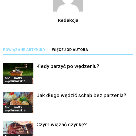
Redakcja
POWIĄZANE ARTYKUŁY
WIĘCEJ OD AUTORA
Kiedy parzyć po wędzeniu?
Nici i siatki
wędliniarskie
Jak długo wędzić schab bez parzenia?
Nici i siatki
wędliniarskie
Czym wiązać szynkę?