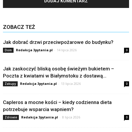
ZOBACZ TEŻ
Jak dobrać drzwi przeciwpożarowe do budynku?
Redakcja 3pytania.pl
-
14 lipca 2026
Dom
0
Jak zaskoczyć bliską osobę świeżym bukietem –
Poczta z kwiatami w Białymstoku z dostawą...
Redakcja 3pytania.pl
-
13 lipca 2026
Zakupy
0
Capleros a mocne kości – kiedy codzienna dieta
potrzebuje wsparcia wapniem?
Redakcja 3pytania.pl
-
8 lipca 2026
Zdrowie
0