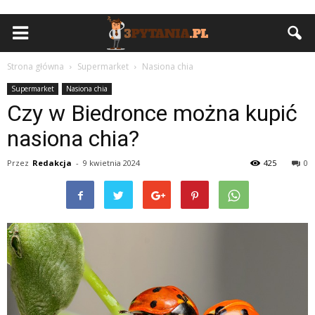
Strona główna
Supermarket
Nasiona chia
Supermarket
Nasiona chia
Czy w Biedronce można kupić
nasiona chia?
Przez
Redakcja
-
9 kwietnia 2024
425
0