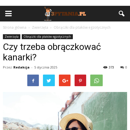
Strona główna
Zwierzęta
Obrączki dla ptaków egzotycznych
Zwierzęta
Obrączki dla ptaków egzotycznych
Czy trzeba obrączkować
kanarki?
Przez
Redakcja
-
5 stycznia 2025
373
0