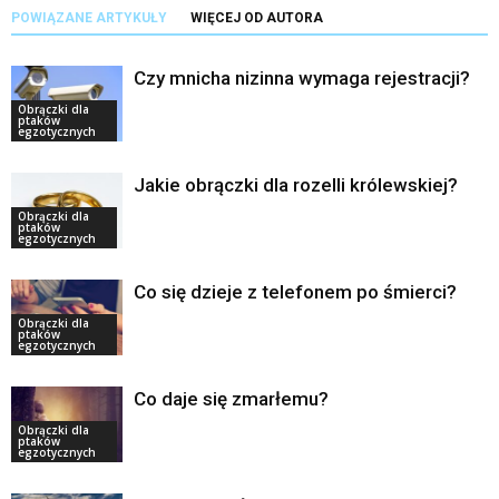
POWIĄZANE ARTYKUŁY
WIĘCEJ OD AUTORA
Czy mnicha nizinna wymaga rejestracji?
Obrączki dla
ptaków
egzotycznych
Jakie obrączki dla rozelli królewskiej?
Obrączki dla
ptaków
egzotycznych
Co się dzieje z telefonem po śmierci?
Obrączki dla
ptaków
egzotycznych
Co daje się zmarłemu?
Obrączki dla
ptaków
egzotycznych