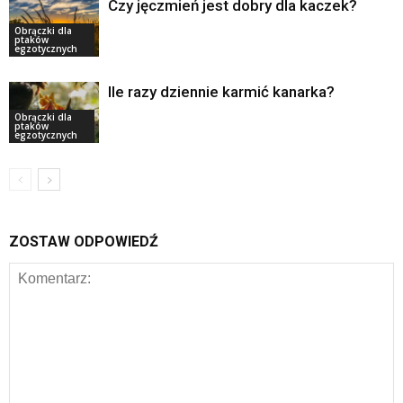
Czy jęczmień jest dobry dla kaczek?
Obrączki dla
ptaków
egzotycznych
Ile razy dziennie karmić kanarka?
Obrączki dla
ptaków
egzotycznych
ZOSTAW ODPOWIEDŹ