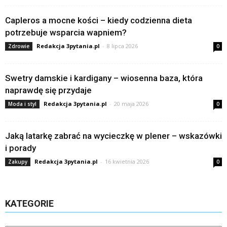
Capleros a mocne kości – kiedy codzienna dieta
potrzebuje wsparcia wapniem?
Redakcja 3pytania.pl
-
8 lipca 2026
Zdrowie
0
Swetry damskie i kardigany – wiosenna baza, która
naprawdę się przydaje
Redakcja 3pytania.pl
-
20 maja 2026
Moda i styl
0
Jaką latarkę zabrać na wycieczkę w plener – wskazówki
i porady
Redakcja 3pytania.pl
-
16 kwietnia 2026
Zakupy
0
KATEGORIE
Kategorie