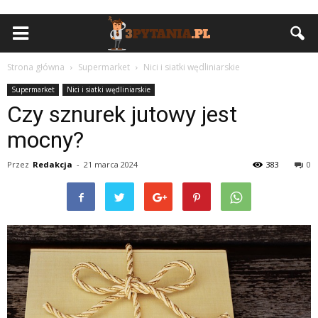
Strona główna
Supermarket
Nici i siatki wędliniarskie
Supermarket
Nici i siatki wędliniarskie
Czy sznurek jutowy jest
mocny?
Przez
Redakcja
-
21 marca 2024
383
0